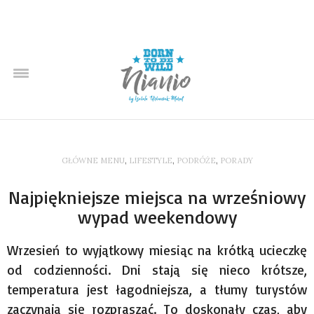
GŁÓWNE MENU
,
LIFESTYLE
,
PODRÓŻE
,
PORADY
Najpiękniejsze miejsca na wrześniowy
wypad weekendowy
Wrzesień to wyjątkowy miesiąc na krótką ucieczkę
od codzienności. Dni stają się nieco krótsze,
temperatura jest łagodniejsza, a tłumy turystów
zaczynają się rozpraszać. To doskonały czas, aby