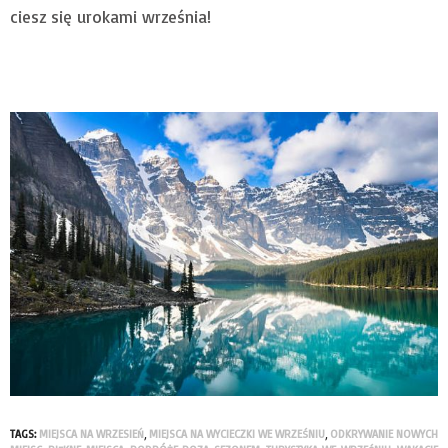
ciesz się urokami września!
TAGS:
MIEJSCA NA WRZESIEŃ
,
MIEJSCA NA WYCIECZKI WE WRZEŚNIU
,
ODKRYWANIE NOWYCH