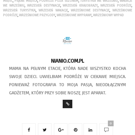
MIEJSC
,
PIĘKNE MIEJSCA
,
PODRÓŻE POZA SEZONEM
,
TURYSTYKA WE WRZEŚNIU
,
WAKACJE
WE WRZEŚNIU
,
WRZESIEŃ DESTYNACJE
,
WRZESIEŃ KRAJOBRAZY
,
WRZESIEŃ PODRÓŻE
,
WRZESIEŃ TURYSTYKA
,
WRZESIEŃ WAKACJE
,
WRZEŚNIOWE DESTYNACJE
,
WRZEŚNIOWE
PODRÓŻE
,
WRZEŚNIOWE PRZYGODY
,
WRZEŚNIOWE WYPRAWY
,
WRZEŚNIOWY WYPAD
NIANIO.COM.PL
MAMA NA PEŁNYM ETACIE, KTÓRA NADE WSZYSTKO KOCHA
SWOJE DZIECI. UWIELBIAM PODRÓŻE W CIEKAWE MIEJSCA.
PONIEWAŻ FOTOGRAFIA TO MOJA PASJA, NIEODŁĄCZNYM
GADŻETEM, KTÓRY PRZY SOBIE NOSZĘ JEST APARAT.
0