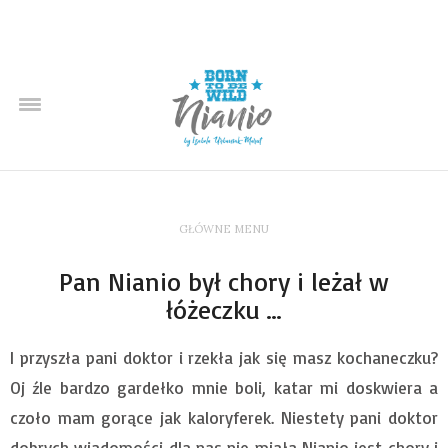
GŁÓWNE MENU
Pan Nianio był chory i leżał w
łóżeczku …
I przyszła pani doktor i rzekła jak się masz kochaneczku?
Oj źle bardzo gardełko mnie boli, katar mi doskwiera a
czoło mam gorące jak kaloryferek. Niestety pani doktor
dobrych wiadomości dla nas nie miała Nianio jest chory i