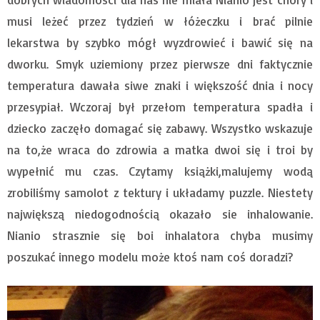
musi leżeć przez tydzień w łóżeczku i brać pilnie
lekarstwa by szybko mógł wyzdrowieć i bawić się na
dworku. Smyk uziemiony przez pierwsze dni faktycznie
temperatura dawała siwe znaki i większość dnia i nocy
przesypiał. Wczoraj był przełom temperatura spadła i
dziecko zaczęło domagać się zabawy. Wszystko wskazuje
na to,że wraca do zdrowia a matka dwoi się i troi by
wypełnić mu czas. Czytamy książki,malujemy wodą
zrobiliśmy samolot z tektury i układamy puzzle. Niestety
największą niedogodnością okazało sie inhalowanie.
Nianio strasznie się boi inhalatora chyba musimy
poszukać innego modelu może ktoś nam coś doradzi?