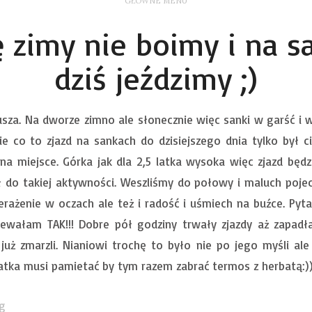
GŁÓWNE MENU
ę zimy nie boimy i na s
dziś jeździmy ;)
jusza. Na dworze zimno ale słonecznie więc sanki w garść i 
ie co to zjazd na sankach do dzisiejszego dnia tylko był ci
na miejsce. Górka jak dla 2,5 latka wysoka więc zjazd będzi
ził do takiej aktywności. Weszliśmy do połowy i maluch poje
zerażenie w oczach ale też i radość i uśmiech na buźce. Pyt
dziewałam TAK!!! Dobre pół godziny trwały zjazdy aż zapa
 już zmarzli. Nianiowi trochę to było nie po jego myśli a
matka musi pamietać by tym razem zabrać termos z herbatą:)