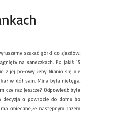
ankach
wyruszamy szukać górki do zjazdów.
ągnięty na saneczkach. Po jakiś 15
e z jej połowy żeby Nianio się nie
chał w dół sam. Mina była nietęga.
am czy raz jeszcze? Odpowiedź była
dła decyzja o powrocie do domu bo
le ma obiecane,że następnym razem
)