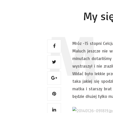
My si
Mróz -15 stopni Celc
Maluch jeszcze nie w
minutach dotarliśmy 
wystraszył i nie zra
Widać było lekkie pr
taka jakiej się spo
matka i starszy brat
będzie dłużej tylko 