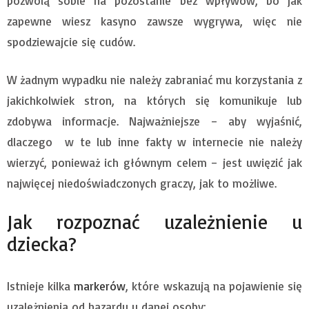
pozwolą sobie na pozostanie bez wpływów, bo jak
zapewne wiesz kasyno zawsze wygrywa, więc nie
spodziewajcie się cudów.
W żadnym wypadku nie należy zabraniać mu korzystania z
jakichkolwiek stron, na których się komunikuje lub
zdobywa informacje. Najważniejsze – aby wyjaśnić,
dlaczego w te lub inne fakty w internecie nie należy
wierzyć, ponieważ ich głównym celem – jest uwięzić jak
najwięcej niedoświadczonych graczy, jak to możliwe.
Jak rozpoznać uzależnienie u
dziecka?
Istnieje kilka
markerów
, które wskazują na pojawienie się
uzależnienia od hazardu u danej osoby: