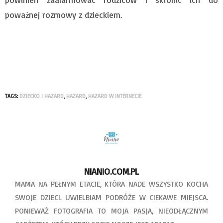
poważnej rozmowy z dzieckiem.
TAGS:
DZIECKO I HAZARD
,
HAZARD
,
HAZARD W INTERNECIE
NIANIO.COM.PL
MAMA NA PEŁNYM ETACIE, KTÓRA NADE WSZYSTKO KOCHA
SWOJE DZIECI. UWIELBIAM PODRÓŻE W CIEKAWE MIEJSCA.
PONIEWAŻ FOTOGRAFIA TO MOJA PASJA, NIEODŁĄCZNYM