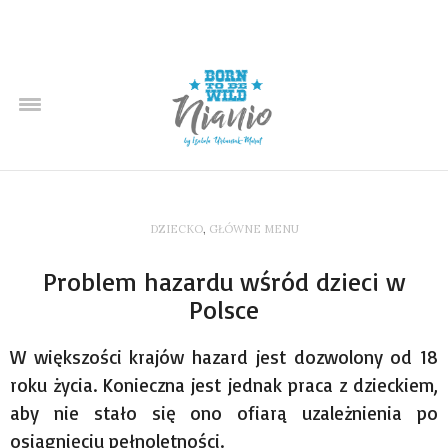
DZIECKO
,
GŁÓWNE MENU
Problem hazardu wśród dzieci w
Polsce
W większości krajów hazard jest dozwolony od 18
roku życia. Konieczna jest jednak praca z dzieckiem,
aby nie stało się ono ofiarą uzależnienia po
osiągnięciu pełnoletności.