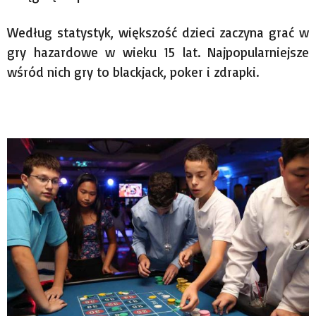
Według statystyk, większość dzieci zaczyna grać w
gry hazardowe w wieku 15 lat. Najpopularniejsze
wśród nich gry to blackjack, poker i zdrapki.