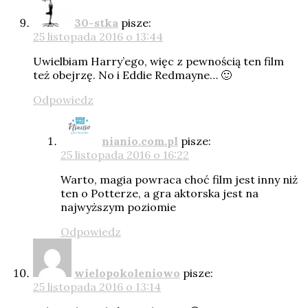
30-stka
pisze:
25 listopada 2016 o 13:44
Uwielbiam Harry’ego, więc z pewnością ten film
też obejrzę. No i Eddie Redmayne… 🙂
Odpowiedz
nianio.com.pl
pisze:
25 listopada 2016 o 16:22
Warto, magia powraca choć film jest inny niż
ten o Potterze, a gra aktorska jest na
najwyższym poziomie
Odpowiedz
wielopokoleniowo
pisze:
25 listopada 2016 o 13:14