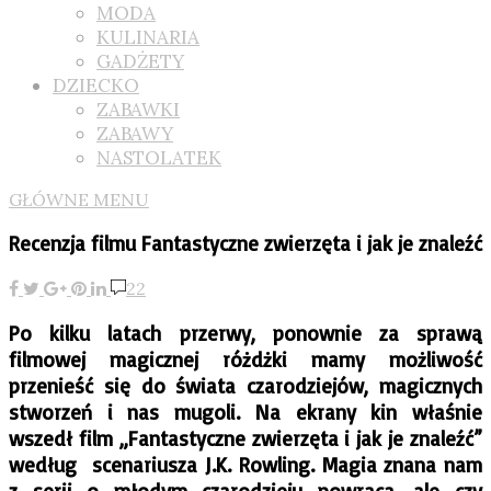
MODA
KULINARIA
GADŻETY
DZIECKO
ZABAWKI
ZABAWY
NASTOLATEK
GŁÓWNE MENU
Recenzja filmu Fantastyczne zwierzęta i jak je znaleźć
22
Po kilku latach przerwy, ponownie za sprawą
filmowej magicznej różdżki mamy możliwość
przenieść się do świata czarodziejów, magicznych
stworzeń i nas mugoli. Na ekrany kin właśnie
wszedł film „Fantastyczne zwierzęta i jak je znaleźć”
według scenariusza J.K. Rowling. Magia znana nam
z serii o młodym czarodzieju powraca, ale czy