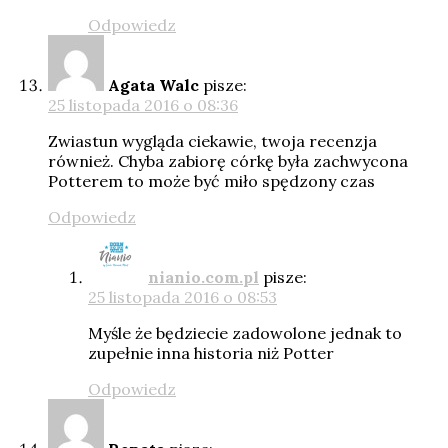
Odpowiedz
Agata Walc
pisze:
25 listopada 2016 o 08:36
Zwiastun wygląda ciekawie, twoja recenzja
również. Chyba zabiorę córkę była zachwycona
Potterem to może być miło spędzony czas
Odpowiedz
nianio.com.pl
pisze:
25 listopada 2016 o 08:53
Myśle że będziecie zadowolone jednak to
zupełnie inna historia niż Potter
Odpowiedz