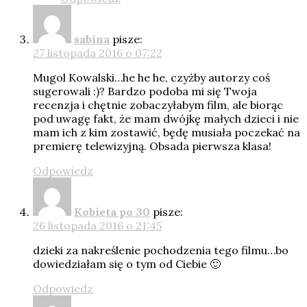
sabina
pisze:
27 listopada 2016 o 07:22
Mugol Kowalski…he he he, czyżby autorzy coś
sugerowali :)? Bardzo podoba mi się Twoja
recenzja i chętnie zobaczyłabym film, ale biorąc
pod uwagę fakt, że mam dwójkę małych dzieci i nie
mam ich z kim zostawić, będę musiała poczekać na
premierę telewizyjną. Obsada pierwsza klasa!
Odpowiedz
Kobieta po 30
pisze:
26 listopada 2016 o 21:45
dzieki za nakreślenie pochodzenia tego filmu…bo
dowiedziałam się o tym od Ciebie 🙂
Odpowiedz