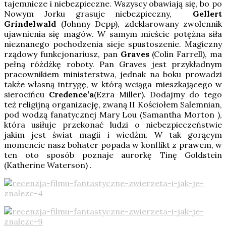
tajemnicze i niebezpieczne. Wszyscy obawiają się, bo po
Nowym Jorku grasuje niebezpieczny,
Gellert
Grindelwald
(Johnny Depp), zdeklarowany zwolennik
ujawnienia się magów. W samym mieście potężna siła
nieznanego pochodzenia sieje spustoszenie. Magiczny
rządowy funkcjonariusz, pan
Graves
(Colin Farrell), ma
pełną różdżkę roboty. Pan Graves jest przykładnym
pracownikiem ministerstwa, jednak na boku prowadzi
także własną intrygę, w którą wciąga mieszkającego w
sierocińcu
Credence’a
(Ezra Miller). Dodajmy do tego
też religijną organizację, zwaną II Kościołem Salemnian,
pod wodzą fanatycznej Mary Lou (Samantha Morton ),
która usiłuje przekonać ludzi o niebezpieczeństwie
jakim jest świat magii i wiedźm. W tak gorącym
momencie nasz bohater popada w konflikt z prawem, w
ten oto sposób poznaje aurorkę Tinę Goldstein
(Katherine Waterson) .