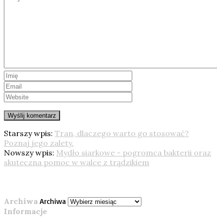
Starszy wpis:
Tran, dlaczego warto go stosować?
Poznaj jego zalety.
Nowszy wpis:
Mydło siarkowe - pogromca bakterii oraz
skuteczna pomoc w walce z trądzikiem
Archiwa
Archiwa
Informacje