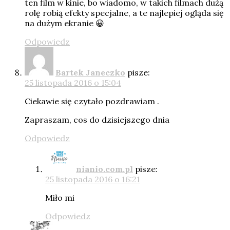
ten film w kinie, bo wiadomo, w takich filmach dużą
rolę robią efekty specjalne, a te najlepiej ogląda się
na dużym ekranie 😀
Odpowiedz
Bartek Janeczko
pisze:
25 listopada 2016 o 15:04
Ciekawie się czytało pozdrawiam .
Zapraszam, cos do dzisiejszego dnia
Odpowiedz
nianio.com.pl
pisze:
25 listopada 2016 o 16:21
Miło mi
Odpowiedz