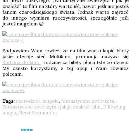
na nowo odkrytego. „Fantastyczne zwierzęta i jak je
znaleźć” to film na który warto iść, nawet jeśli nie jesteś
fanem czarodziejskiego świata. Jednak warto zajrzeć
do innego wymiaru rzeczywistości, szczególnie jeśli
jesteś mugolem 😉
Podpowiem Wam rówież, że na film warto kupić bilety
jakie oferuje sieć Multikino, promocja nazywa się
Rodzina do kina
, rodzice za bilety płacą tyle co dzieci.
My często korzystamy z tej opcji i Wam równiez
polecam.
Tags:
czarodziej. mugole
,
fantastyczne zwierzęta
,
Fantastyczne zwierzęta i jak je znaleźć. film
,
JJ Rowling
,
magia
,
Newt Scamander