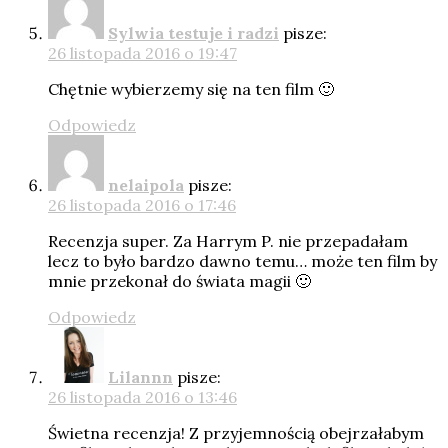
Sylwia testuje i radzi
pisze:
26 listopada 2016 o 19:47
Chętnie wybierzemy się na ten film 🙂
Odpowiedz
nelaipola
pisze:
26 listopada 2016 o 17:46
Recenzja super. Za Harrym P. nie przepadałam
lecz to było bardzo dawno temu… może ten film by
mnie przekonał do świata magii 🙂
Odpowiedz
Lilannn
pisze:
26 listopada 2016 o 13:46
Świetna recenzja! Z przyjemnością obejrzałabym