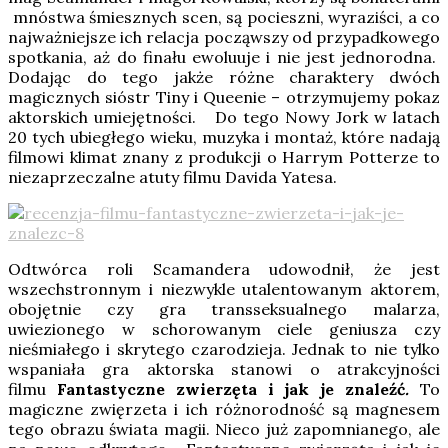
mnóstwa śmiesznych scen, są pocieszni, wyraziści, a co
najważniejsze ich relacja począwszy od przypadkowego
spotkania, aż do finału ewoluuje i nie jest jednorodna.
Dodając do tego jakże różne charaktery dwóch
magicznych sióstr Tiny i Queenie – otrzymujemy pokaz
aktorskich umiejętności. Do tego Nowy Jork w latach
20 tych ubiegłego wieku, muzyka i montaż, które nadają
filmowi klimat znany z produkcji o Harrym Potterze to
niezaprzeczalne atuty filmu Davida Yatesa.
Odtwórca roli Scamandera udowodnił, że jest
wszechstronnym i niezwykle utalentowanym aktorem,
obojętnie czy gra transseksualnego malarza,
uwiezionego w schorowanym ciele geniusza czy
nieśmiałego i skrytego czarodzieja. Jednak to nie tylko
wspaniała gra aktorska stanowi o atrakcyjności
filmu
Fantastyczne zwierzęta i jak je znaleźć
.
To
magiczne zwięrzeta i ich różnorodność są magnesem
tego obrazu świata magii. Nieco już zapomnianego, ale