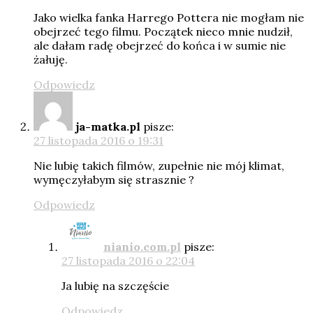
Jako wielka fanka Harrego Pottera nie mogłam nie
obejrzeć tego filmu. Początek nieco mnie nudził,
ale dałam radę obejrzeć do końca i w sumie nie
żałuję.
Odpowiedz
ja-matka.pl
pisze:
27 listopada 2016 o 19:31
Nie lubię takich filmów, zupełnie nie mój klimat,
wymęczyłabym się strasznie ?
Odpowiedz
nianio.com.pl
pisze:
27 listopada 2016 o 22:04
Ja lubię na szczęście
Odpowiedz