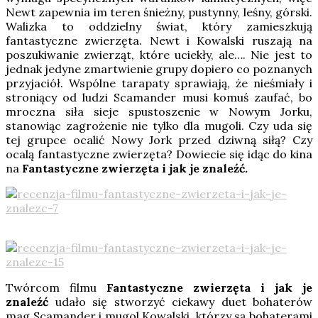
Newt zapewnia im teren śnieżny, pustynny, leśny, górski.
Walizka to oddzielny świat, który zamieszkują
fantastyczne zwierzęta. Newt i Kowalski ruszają na
poszukiwanie zwierząt, które uciekły, ale…. Nie jest to
jednak jedyne zmartwienie grupy dopiero co poznanych
przyjaciół. Wspólne tarapaty sprawiają, że nieśmiały i
stroniący od ludzi Scamander musi komuś zaufać, bo
mroczna siła sieje spustoszenie w Nowym Jorku,
stanowiąc zagrożenie nie tylko dla mugoli. Czy uda się
tej grupce ocalić Nowy Jork przed dziwną siłą? Czy
ocalą fantastyczne zwierzęta? Dowiecie się idąc do kina
na
Fantastyczne zwierzęta i jak je znaleźć
.
Twórcom filmu
Fantastyczne zwierzęta i jak je
znaleźć
udało się stworzyć ciekawy duet bohaterów
mag Scamander i mugol Kowalski, którzy są bohaterami