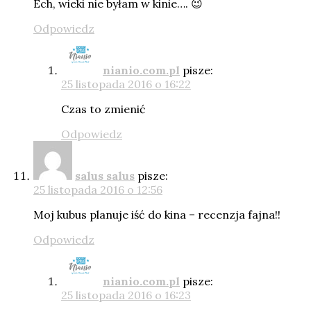
Ech, wieki nie byłam w kinie…. 😉
Odpowiedz
nianio.com.pl
pisze:
25 listopada 2016 o 16:22
Czas to zmienić
Odpowiedz
salus salus
pisze:
25 listopada 2016 o 12:56
Moj kubus planuje iść do kina – recenzja fajna!!
Odpowiedz
nianio.com.pl
pisze:
25 listopada 2016 o 16:23