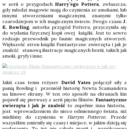
w serii o przygodach
Harry’ego Pottera
, zwłaszcza,
gdy młodzi magowie mają do czynienia ze smokami, lub
innymi stworzeniami magicznymi, znanymi tylko
czarodziejom w ich magicznym świecie. Swego czasu
J.
K. Rowling
, autorka przygód Pottera, przyczyniła się
do wydania fizycznej kopii owej książki. Jest to sewro
rodzaju przewodnik po faunie magicznych stworzeń.
Większość stron książki Fantastyczne zwierzęta i jak je
znaleźć stanową ilustracje magicznych bestii, takich jak
smoki, gryfy i inne.
Jakiś czas temu reżyser
David Yates
połączył siły z
panią Rowling i przenióśł historię Newta Scamandera
na kinowe ekrany. W ten oto sposób na ekranach kin
pojawił się pierwszy z serii pięciu filmów.
Fantastyczne
zwierzęta i jak je znaleźć
to zupełnie inna historia,
jest wprowadzeniem do nieco odmiennego świata, niż
mieliśmy do czynienia w
Harrym Potterze
. Przede
wszystkim zmieniły się czasy i miejsce, w jakim dzieją się
wydarzenia. To już nie szkoła magii i współczesna