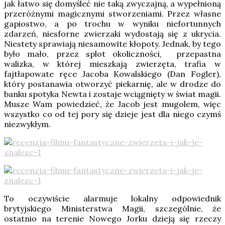
jak łatwo się domyśleć nie taką zwyczajną, a wypełnioną
przeróżnymi magicznymi stworzeniami. Przez własne
gapiostwo, a po trochu w wyniku niefortunnych
zdarzeń, niesforne zwierzaki wydostają się z ukrycia.
Niestety sprawiają niesamowite kłopoty. Jednak, by tego
było mało, przez splot okoliczności, przepastna
walizka, w której mieszkają zwierzęta, trafia w
fajtłapowate ręce Jacoba Kowalskiego (Dan Fogler),
który postanawia otworzyć piekarnię, ale w drodze do
banku spotyka Newta i zostaje wciągnięty w świat magii.
Musze Wam powiedzieć, że Jacob jest mugolem, więc
wszystko co od tej pory się dzieje jest dla niego czymś
niezwykłym.
To oczywiście alarmuje lokalny odpowiednik
brytyjskiego Ministerstwa Magii, szczególnie, że
ostatnio na terenie Nowego Jorku dzieją się rzeczy