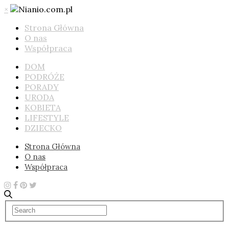
×
Strona Główna
O nas
Współpraca
DOM
PODRÓŻE
PORADY
URODA
KOBIETA
LIFESTYLE
DZIECKO
Strona Główna
O nas
Współpraca