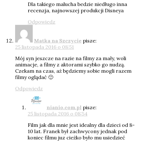
Dla takiego malucha bedzie niedługo inna
recenzja, najnowszej produkcji Disneya
Odpowiedz
Matka na Szczycie
pisze:
25 listopada 2016 o 08:51
Mój syn jeszcze na razie na filmy za mały, woli
animacje, a filmy z aktorami szybko go nudzą.
Czekam na czas, aż będziemy sobie mogli razem
filmy oglądać 🙂
Odpowiedz
nianio.com.pl
pisze:
25 listopada 2016 o 08:54
Film jak dla mnie jest idealny dla dzieci od 8-
10 lat. Franek był zachwycony jednak pod
koniec filmu juz cieżko było mu usiedzieć