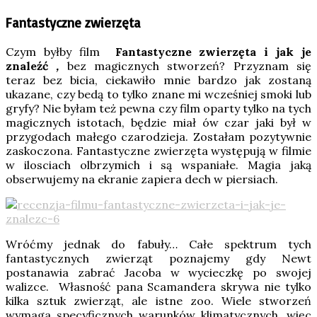
Fantastyczne zwierzęta
Czym byłby film
Fantastyczne zwierzęta i jak je
znaleźć
,
bez magicznych stworzeń? Przyznam się
teraz bez bicia, ciekawiło mnie bardzo jak zostaną
ukazane, czy bedą to tylko znane mi wcześniej smoki lub
gryfy? Nie byłam też pewna czy film oparty tylko na tych
magicznych istotach, będzie miał ów czar jaki był w
przygodach małego czarodzieja. Zostałam pozytywnie
zaskoczona. Fantastyczne zwierzęta występują w filmie
w ilosciach olbrzymich i są wspaniałe. Magia jaką
obserwujemy na ekranie zapiera dech w piersiach.
Wróćmy jednak do fabuły… Całe spektrum tych
fantastycznych zwierząt poznajemy gdy Newt
postanawia zabrać Jacoba w wycieczkę po swojej
walizce. Własność pana Scamandera skrywa nie tylko
kilka sztuk zwierząt, ale istne zoo. Wiele stworzeń
wymaga specyficznych warunków klimatycznych, więc