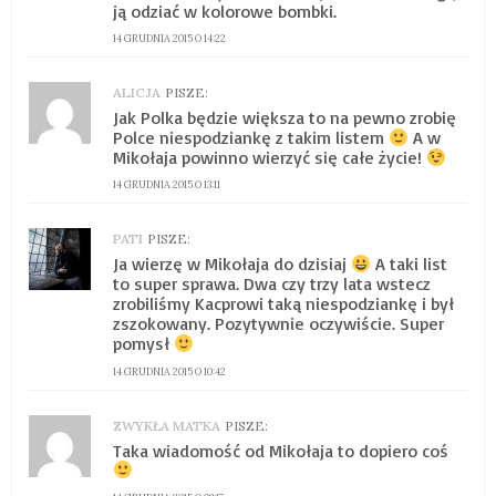
ją odziać w kolorowe bombki.
14 GRUDNIA 2015 O 14:22
ALICJA
PISZE:
Jak Polka będzie większa to na pewno zrobię
Polce niespodziankę z takim listem
A w
Mikołaja powinno wierzyć się całe życie!
14 GRUDNIA 2015 O 13:11
PATI
PISZE:
Ja wierzę w Mikołaja do dzisiaj
A taki list
to super sprawa. Dwa czy trzy lata wstecz
zrobiliśmy Kacprowi taką niespodziankę i był
zszokowany. Pozytywnie oczywiście. Super
pomysł
14 GRUDNIA 2015 O 10:42
ZWYKŁA MATKA
PISZE:
Taka wiadomość od Mikołaja to dopiero coś