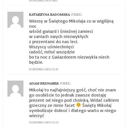
14 GRUDNIA 2015 O 08:17
KATARZYNA RADOMSKA
PISZE:
Wierzę w Świętego Mikołaja co w wigilijną
noc
wśród gwiazd i śnieżnej zamieci
w saniach swych niezwykłych
z prezentami do nas leci.
Wszyscy uśmiechnięci
radość, miłoć wszędzie
bo ta noc z Gwiazdorem niezwykła niech
będzie.
13 GRUDNIA 2015 O 22:33
ADAM BEDNAREK
PISZE:
Mikołaj to najfajniejszy gość, choć nie znam
go osobiście to jednak zawsze dostaję
prezent od niego pod choinką. Widać całkiem
grzeczny ze mnie facet
Święty Mikołaj
symbolizuje dobroć i dlatego warto w niego
wierzyć
13 GRUDNIA 2015 O 22:23