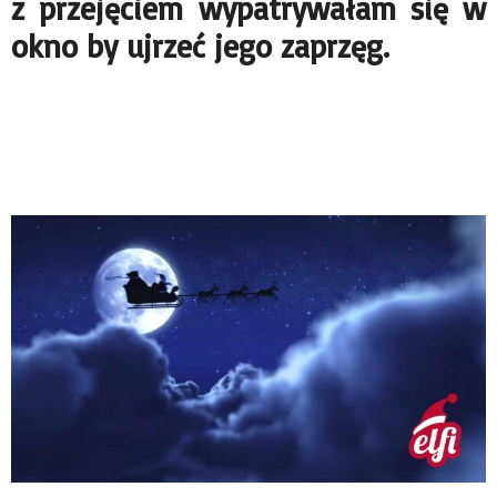
z przejęciem wypatrywałam się w
okno by ujrzeć jego zaprzęg.