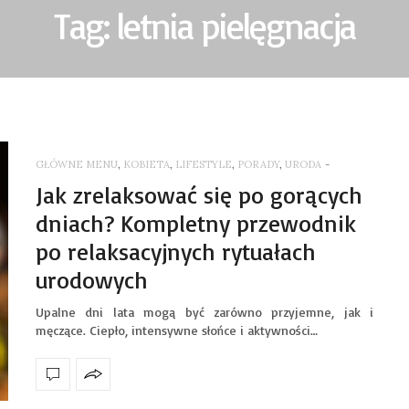
Tag: letnia pielęgnacja
GŁÓWNE MENU
,
KOBIETA
,
LIFESTYLE
,
PORADY
,
URODA
-
Jak zrelaksować się po gorących
dniach? Kompletny przewodnik
po relaksacyjnych rytuałach
urodowych
Upalne dni lata mogą być zarówno przyjemne, jak i
męczące. Ciepło, intensywne słońce i aktywności…