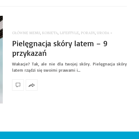
GŁÓWNE MENU
,
KOBIETA
,
LIFESTYLE
,
PORADY
,
URODA
-
Pielęgnacja skóry latem – 9
przykazań
Wakacje? Tak, ale nie dla twojej skóry. Pielęgnacja skóry
latem rządzi się swoimi prawami i…