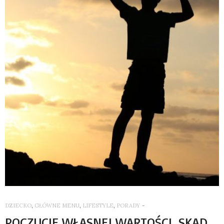
DZIECKO
,
GŁÓWNE MENU
,
LIFESTYLE
,
PORADY
-
POCZUCIE WŁASNEJ WARTOŚCI. SKĄD