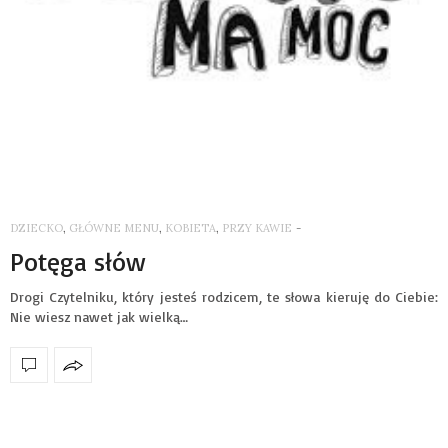
DZIECKO
,
GŁÓWNE MENU
,
KOBIETA
,
PRZY KAWIE
-
Potęga słów
Drogi Czytelniku, który jesteś rodzicem, te słowa kieruję do Ciebie:
Nie wiesz nawet jak wielką…