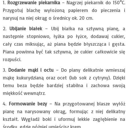
Rozgrzewanie piekarnika
– Nagrzej piekarnik do 150°C.
Przygotuj blachę wyłożoną papierem do pieczenia i
narysuj na niej okrąg o średnicy ok. 20 cm.
Ubijanie białek
– Ubij białka na sztywną pianę, a
następnie stopniowo, łyżka po łyżce, dodawaj cukier,
cały czas miksując, aż piana będzie błyszcząca i gęsta.
Piana powinna być tak sztywna, że cukier całkowicie się
rozpuści.
Dodanie mąki i octu
– Do piany delikatnie wmieszaj
mąkę kukurydzianą oraz ocet (lub sok z cytryny). Dzięki
temu beza będzie bardziej stabilna i zachowa swoją
miękkość wewnątrz.
Formowanie bezy
– Na przygotowanej blasze wyłóż
pianę na narysowany okrąg, formując z niej delikatny
kształt. Wygładź boki i uformuj lekkie zagłębienie na
środku, gdzie później umieścisz krem.