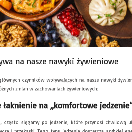
ływa na nasze nawyki żywieniowe
 głównych czynników wpływających na nasze nawyki żywien
óżnych zmian w zachowaniach żywieniowych:
e łaknienie na „komfortowe jedzenie
 często sięgamy po jedzenie, które przynosi chwilową ul
ycze i przekąski. Tego typu jedzenie dostarcza szybkiej e