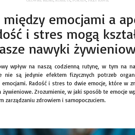
GŁÓWNE MENU
,
KOBIETA
,
PORADY
,
PRZY KAWIE
i między emocjami a ap
dość i stres mogą kszt
asze nawyki żywienio
owy wpływ na naszą codzienną rutynę, w tym na na
 nie są jedynie efektem fizycznych potrzeb organ
 emocjami. Radość i stres to dwie emocje, które w zn
a żywieniowe. Zrozumienie, w jaki sposób te emocje w
m zarządzaniu zdrowiem i samopoczuciem.