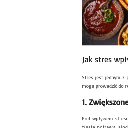
Jak stres wp
Stres jest jednym z
mogą prowadzić do r
1. Zwiększon
Pod wpływem stresu,
tłuste potrawy, słod