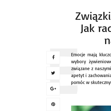
Związk
Jak ra
n
Emocje mają klucz
wybory żywieniowe
związane z naszymi
apetyt i zachowani
pomóc w skuteczny