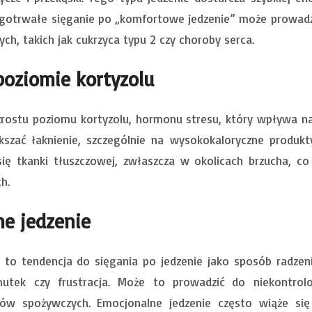
ługotrwałe sięganie po „komfortowe jedzenie” może prowadzi
h, takich jak cukrzyca typu 2 czy choroby serca.
poziomie kortyzolu
rostu poziomu kortyzolu, hormonu stresu, który wpływa na
kszać łaknienie, szczególnie na wysokokaloryczne produk
się tkanki tłuszczowej, zwłaszcza w okolicach brzucha, co
h.
ne jedzenie
e to tendencja do sięgania po jedzenie jako sposób radze
mutek czy frustracja. Może to prowadzić do niekontrol
ów spożywczych. Emocjonalne jedzenie często wiąże się