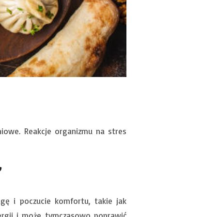
iowe. Reakcje organizmu na stres
”
gę i poczucie komfortu, takie jak
nergii i może tymczasowo poprawić