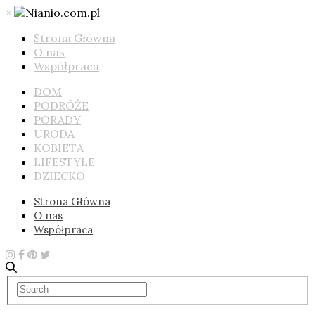
×
Strona Główna
O nas
Współpraca
DOM
PODRÓŻE
PORADY
URODA
KOBIETA
LIFESTYLE
DZIECKO
Strona Główna
O nas
Współpraca