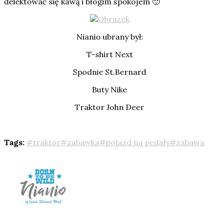
delektować się kawą i błogim spokojem 🙂
Nianio ubrany był:
T-shirt Next
Spodnie St.Bernard
Buty Nike
Traktor John Deer
Tags:
#traktor#zabawka#pojazd na pedały#zabawa