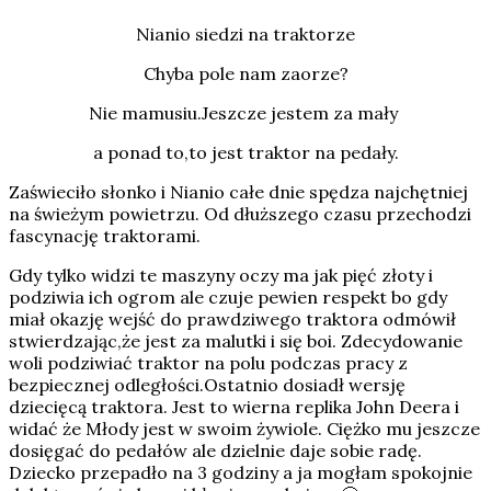
Nianio siedzi na traktorze
Chyba pole nam zaorze?
Nie mamusiu.Jeszcze jestem za mały
a ponad to,to jest traktor na pedały.
Zaświeciło słonko i Nianio całe dnie spędza najchętniej
na świeżym powietrzu. Od dłuższego czasu przechodzi
fascynację traktorami.
Gdy tylko widzi te maszyny oczy ma jak pięć złoty i
podziwia ich ogrom ale czuje pewien respekt bo gdy
miał okazję wejść do prawdziwego traktora odmówił
stwierdzając,że jest za malutki i się boi. Zdecydowanie
woli podziwiać traktor na polu podczas pracy z
bezpiecznej odległości.Ostatnio dosiadł wersję
dziecięcą traktora. Jest to wierna replika John Deera i
widać że Młody jest w swoim żywiole. Ciężko mu jeszcze
dosięgać do pedałów ale dzielnie daje sobie radę.
Dziecko przepadło na 3 godziny a ja mogłam spokojnie