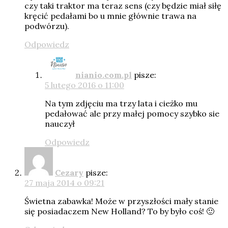
czy taki traktor ma teraz sens (czy będzie miał siłę
kręcić pedałami bo u mnie głównie trawa na
podwórzu).
Odpowiedz
nianio.com.pl
pisze:
5 lutego 2016 o 11:00
Na tym zdjęciu ma trzy lata i cieżko mu
pedałować ale przy małej pomocy szybko sie
nauczył
Odpowiedz
Cezary
pisze:
27 maja 2014 o 09:21
Świetna zabawka! Może w przyszłości mały stanie
się posiadaczem New Holland? To by było coś! 🙂