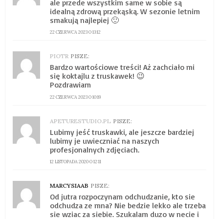
ale przede wszystkim same w sobie są
idealną zdrową przekąską. W sezonie letnim
smakują najlepiej 🙂
22 CZERWCA 2023 O 13:12
PIOTR
PISZE:
Bardzo wartościowe treści! Aż zachciało mi
się koktajlu z truskawek! 😉
Pozdrawiam
22 CZERWCA 2023 O 10:19
APETURESTUDIO.PL
PISZE:
Lubimy jeść truskawki, ale jeszcze bardziej
lubimy je uwieczniać na naszych
profesjonalnych zdjęciach.
12 LISTOPADA 2020 O 12:11
MARCYSIAAB
PISZE:
Od jutra rozpoczynam odchudzanie, kto sie
odchudza ze mna? Nie bedzie lekko ale trzeba
sie wziac za siebie. Szukalam duzo w necie i