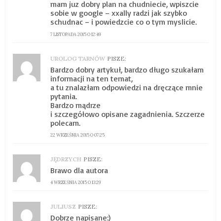
mam juz dobry plan na chudniecie, wpiszcie
sobie w google – xxally radzi jak szybko
schudnac – i powiedzcie co o tym myslicie.
7 LISTOPADA 2015 O 12:49
UROLOG TARNÓW
PISZE:
Bardzo dobry artykuł, bardzo długo szukałam
informacji na ten temat,
a tu znalazłam odpowiedzi na dręczące mnie
pytania.
Bardzo mądrze
i szczegółowo opisane zagadnienia. Szczerze
polecam.
22 WRZEŚNIA 2015 O 07:25
JĘDRZYCH
PISZE:
Brawo dla autora
4 WRZEŚNIA 2015 O 13:29
JULIUSZ
PISZE:
Dobrze napisane:)