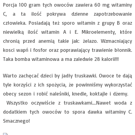
Porcja 100 gram tych owoców zawiera 60 mg witaminy
C, a ta ilość pokrywa dzienne zapotrzebowanie
człowieka. Posiadają też sporo witamin z grupy B oraz
niewielką ilość witamin A i E. Mikroelementy, które
chronią przed anemią takie jak: żelazo. Wzmacniający
kosci wapń i fosfor oraz poprawiający trawienie błonnik.
Taka bomba witaminowa a ma zaledwie 28 kalorii!!!
Warto zachęcać dzieci by jadły truskawki. Owoce te dają
tyle korzyści z ich spożycia, że powinniśmy wykorzystać
obecy sezon i robić naleśniki, knedle, koktajle i dżemy.
Wszystko oczywiście z truskawkami….Nawet woda z
dodatkiem tych owoców to spora dawka witaminy C.
Smacznego!