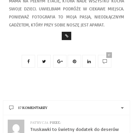
MAMA NA PEŁNYM ETACIE, KTÓRA NADE WSZYSTKO KOCHA
SWOJE DZIECI. UWIELBIAM PODRÓŻE W CIEKAWE MIEJSCA.
PONIEWAŻ FOTOGRAFIA TO MOJA PASJA, NIEODŁĄCZNYM
GADŻETEM, KTÓRY PRZY SOBIE NOSZĘ JEST APARAT.
17
17 KOMENTARZY
PATRYCJA
PISZE:
Truskawki to świetny dodatek do deserów