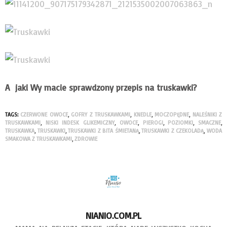
A jaki Wy macie sprawdzony przepis na truskawki?
TAGS:
CZERWONE OWOCE
,
GOFRY Z TRUSKAWKAMI
,
KNEDLE
,
MOCZOPĘDNE
,
NALEŚNIKI Z
TRUSKAWKAMI
,
NISKI INDESK GLIKEMICZNY
,
OWOCE
,
PIEROGI
,
POZIOMKI
,
SMACZNE
,
TRUSKAWKA
,
TRUSKAWKI
,
TRUSKAWKI Z BITA ŚMIETANĄ
,
TRUSKAWKI Z CZEKOLADĄ
,
WODA
SMAKOWA Z TRUSKAWKAMI
,
ZDROWIE
NIANIO.COM.PL