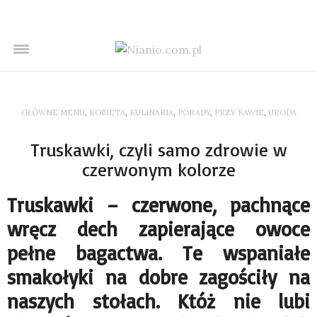
GŁÓWNE MENU
,
KOBIETA
,
KULINARIA
,
PORADY
,
PRZY KAWIE
,
URODA
Truskawki, czyli samo zdrowie w
czerwonym kolorze
Truskawki – czerwone, pachnące
wręcz dech zapierające owoce
pełne bagactwa. Te wspaniałe
smakołyki na dobre zagościły na
naszych stołach. Któż nie lubi