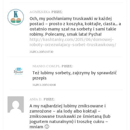
AGNIESZKA
PISZE:
Och, my pochłaniamy truskawki w każdej
postaci – prosto z koszyka, koktajle, ciasta… a
ostatnio mamy szał na sorbety i sami takie
robimy. Polecamy, smak lata! Pycha!
http://kashtanky.com/2015/06/domowej-
roboty-orzezwiajacy-sorbet-truskawkowy/
3 LIPCA 2015 O 07:30
NIANIO.COM.PL
PISZE:
Też lubimy sorbety, zajrzymy by sprawdzić
przepis
3 LIPCA 2015 O 10:08
ANIA D.
PISZE:
A my najbardziej lubimy zmiksowane i
zamrożone – ala lody albo koktajl –
zmiksowane truskawki ze śmietaną (lub
jogurtem naturalnym) i troszkę cukru –
mniam 🙂