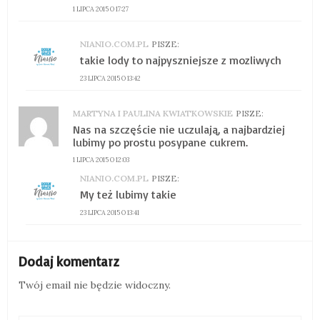
1 LIPCA 2015 O 17:27
NIANIO.COM.PL
PISZE:
takie lody to najpyszniejsze z mozliwych
23 LIPCA 2015 O 13:42
MARTYNA I PAULINA KWIATKOWSKIE
PISZE:
Nas na szczęście nie uczulają, a najbardziej
lubimy po prostu posypane cukrem.
1 LIPCA 2015 O 12:03
NIANIO.COM.PL
PISZE:
My też lubimy takie
23 LIPCA 2015 O 13:41
Dodaj komentarz
Twój email nie będzie widoczny.