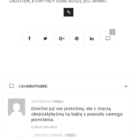
GADŻETEM, KTÓRY PRZY SOBIE NOSZĘ JEST APARAT.
2
2 KOMENTARZE
SISTERS92
PISZE:
Dziećmi już nie jesteśmy, ale z chęcią
obejrzałybyśmy tę bajkę z powodu samego
przesłania.
22 MAJA 2015 O 19:15
NIANIO.COM.PL
PISZE: