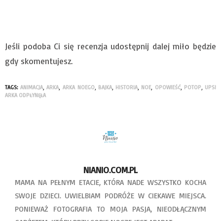
Jeśli podoba Ci się recenzja udostępnij dalej miło będzie
gdy skomentujesz.
TAGS:
ANIMACJA
,
ARKA
,
ARKA NOEGO
,
BAJKA
,
HISTORIA
,
NOE
,
OPOWIEŚĆ
,
POTOP
,
UPS!
ARKA ODPŁYNĘŁA
NIANIO.COM.PL
MAMA NA PEŁNYM ETACIE, KTÓRA NADE WSZYSTKO KOCHA
SWOJE DZIECI. UWIELBIAM PODRÓŻE W CIEKAWE MIEJSCA.
PONIEWAŻ FOTOGRAFIA TO MOJA PASJA, NIEODŁĄCZNYM