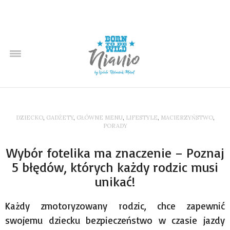
DZIECKO
,
GADŻETY
,
GŁÓWNE MENU
,
LIFESTYLE
,
MACIERZYŃSTWO
,
PORADY
Wybór fotelika ma znaczenie – Poznaj
5 błędów, których każdy rodzic musi
unikać!
Każdy zmotoryzowany rodzic, chce zapewnić
swojemu dziecku bezpieczeństwo w czasie jazdy