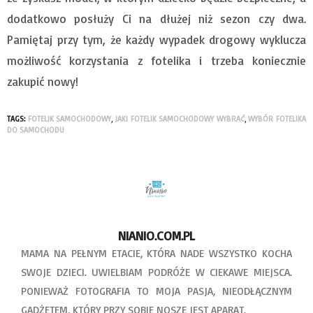
dodatkowo posłuży Ci na dłużej niż sezon czy dwa.
Pamiętaj przy tym, że każdy wypadek drogowy wyklucza
możliwość korzystania z fotelika i trzeba koniecznie
zakupić nowy!
TAGS:
FOTELIK SAMOCHODOWY
,
JAKI FOTELIK SAMOCHODOWY WYBRAĆ
,
WYBÓR FOTELIKA
DO SAMOCHODU
NIANIO.COM.PL
MAMA NA PEŁNYM ETACIE, KTÓRA NADE WSZYSTKO KOCHA
SWOJE DZIECI. UWIELBIAM PODRÓŻE W CIEKAWE MIEJSCA.
PONIEWAŻ FOTOGRAFIA TO MOJA PASJA, NIEODŁĄCZNYM
GADŻETEM, KTÓRY PRZY SOBIE NOSZĘ JEST APARAT.