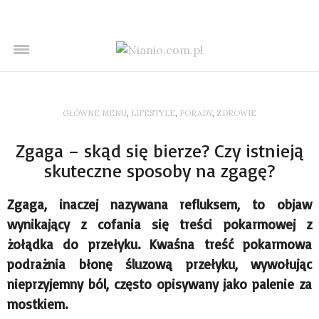
GŁÓWNE MENU
,
LIFESTYLE
,
PORADY
,
ZDROWIE
Zgaga – skąd się bierze? Czy istnieją
skuteczne sposoby na zgagę?
Zgaga, inaczej nazywana refluksem, to objaw
wynikający z cofania się treści pokarmowej z
żołądka do przełyku. Kwaśna treść pokarmowa
podrażnia błonę śluzową przełyku, wywołując
nieprzyjemny ból, często opisywany jako palenie za
mostkiem.