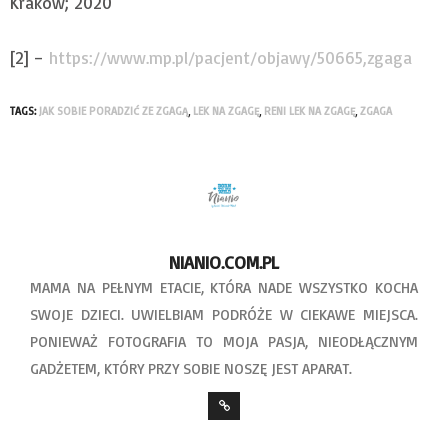
Kraków; 2020
[2] –
https://www.mp.pl/pacjent/objawy/50665,zgaga
TAGS:
JAK SOBIE PORADZIĆ ZE ZGAGĄ
,
LEK NA ZGAGĘ
,
RENI LEK NA ZGAGĘ
,
ZGAGA
NIANIO.COM.PL
MAMA NA PEŁNYM ETACIE, KTÓRA NADE WSZYSTKO KOCHA
SWOJE DZIECI. UWIELBIAM PODRÓŻE W CIEKAWE MIEJSCA.
PONIEWAŻ FOTOGRAFIA TO MOJA PASJA, NIEODŁĄCZNYM
GADŻETEM, KTÓRY PRZY SOBIE NOSZĘ JEST APARAT.