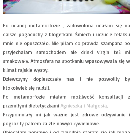
Po udanej metamorfozie , zadowolona udałam się na
dalsze pogaduchy z blogerkam. Śmiech i uczucie relaksu
mnie nie opuszczało. Nie piłam co prawda szampana bo
przyjechałam samochodem ale drinki virgin też mi
smakowały. Atmosfera na spotkaniu wpasowywała się w
klimat rajskie wyspy.
Dziewczyny dopieszczały nas i nie pozwoliły by
ktokolwiek się nudził.
Po metamorfozie miałam możliwość konsultacji z
przemiłymi dietetyczkami
Agnieszką i Małgosią
.
Przypomniały mi jak ważne jest zdrowe odżywianie i
pogroziły palcem za złe nawyki żywieniowe.
Obiecałam poprawę i od tygodnia staram się jak mogę