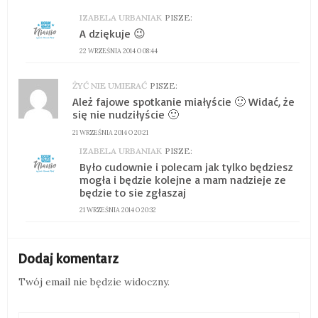
IZABELA URBANIAK
PISZE:
A dziękuje 😉
22 WRZEŚNIA 2014 O 08:44
ŻYĆ NIE UMIERAĆ
PISZE:
Ależ fajowe spotkanie miałyście 🙂 Widać, że
się nie nudziłyście 🙂
21 WRZEŚNIA 2014 O 20:21
IZABELA URBANIAK
PISZE:
Było cudownie i polecam jak tylko będziesz
mogła i będzie kolejne a mam nadzieje ze
będzie to sie zgłaszaj
21 WRZEŚNIA 2014 O 20:32
Dodaj komentarz
Twój email nie będzie widoczny.