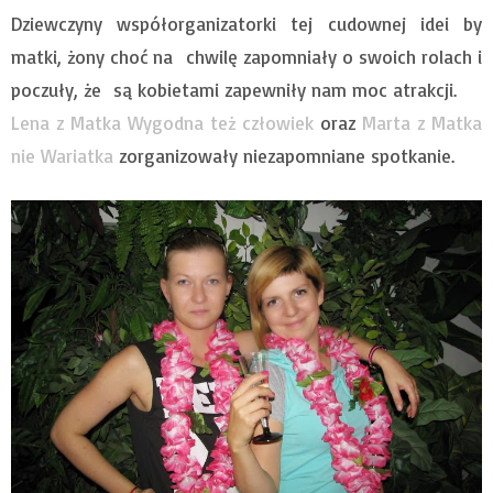
Dziewczyny współorganizatorki tej cudownej idei by
matki, żony choć na chwilę zapomniały o swoich rolach i
poczuły, że są kobietami zapewniły nam moc atrakcji.
Lena z Matka Wygodna też człowiek
oraz
Marta z Matka
nie Wariatka
zorganizowały niezapomniane spotkanie.