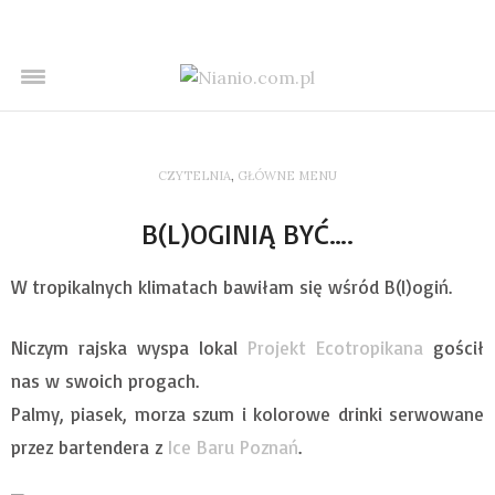
CZYTELNIA
,
GŁÓWNE MENU
B(L)OGINIĄ BYĆ….
W tropikalnych klimatach bawiłam się wśród B(l)ogiń.
Niczym rajska wyspa lokal
Projekt Ecotropikana
gościł
nas w swoich progach.
Palmy, piasek, morza szum i kolorowe drinki serwowane
przez bartendera z
Ice Baru Poznań
.