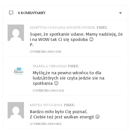
6 KOMENTARZY
MARTYNA I PAULINA KWIATKOWSKIE
PISZE:
Super, że spotkanie udane. Mamy nadzieję, że
i na WOW tak Ci się spodoba 😉
P.
23 WRZEŚNIA 2014 O 20:16
IZABELA URBANIAK
PISZE:
Myślę,że na pewno wkońcu to dla
ludzi,których sie czyta jedzie sie na
spotkania 😉
23 WRZEŚNIA 2014 O 21:42
MATKA WYGODNA
PISZE:
Bardzo miło było Cię poznać.
Z Ciebie też jest wulkan energii 😛
22 WRZEŚNIA 2014 O 08:21