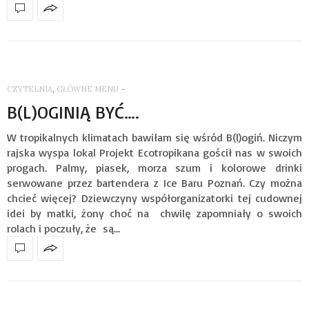
CZYTELNIA
,
GŁÓWNE MENU
-
B(L)OGINIĄ BYĆ….
W tropikalnych klimatach bawiłam się wśród B(l)ogiń. Niczym
rajska wyspa lokal Projekt Ecotropikana gościł nas w swoich
progach. Palmy, piasek, morza szum i kolorowe drinki
serwowane przez bartendera z Ice Baru Poznań. Czy można
chcieć więcej? Dziewczyny współorganizatorki tej cudownej
idei by matki, żony choć na chwilę zapomniały o swoich
rolach i poczuły, że są…