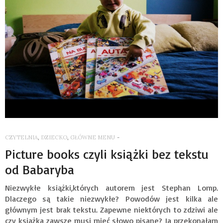
CZYTELNIA
,
DZIECKO
,
GŁÓWNE MENU
-
Picture books czyli książki bez tekstu
od Babaryba
Niezwykłe książki,których autorem jest Stephan Lomp.
Dlaczego są takie niezwykłe? Powodów jest kilka ale
głównym jest brak tekstu. Zapewne niektórych to zdziwi ale
czy książka zawsze musi mieć słowo pisane? Ja przekonałam