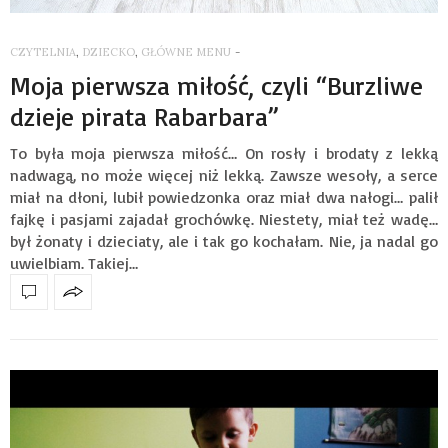
CZYTELNIA
,
DZIECKO
,
GŁÓWNE MENU
-
Moja pierwsza miłość, czyli “Burzliwe
dzieje pirata Rabarbara”
To była moja pierwsza miłość… On rosły i brodaty z lekką
nadwagą, no może więcej niż lekką. Zawsze wesoły, a serce
miał na dłoni, lubił powiedzonka oraz miał dwa nałogi… palił
fajkę i pasjami zajadał grochówkę. Niestety, miał też wadę…
był żonaty i dzieciaty, ale i tak go kochałam. Nie, ja nadal go
uwielbiam. Takiej…