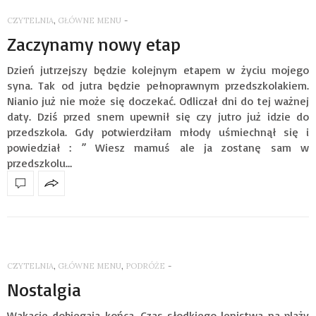
CZYTELNIA
,
GŁÓWNE MENU
-
Zaczynamy nowy etap
Dzień jutrzejszy będzie kolejnym etapem w życiu mojego
syna. Tak od jutra będzie pełnoprawnym przedszkolakiem.
Nianio już nie może się doczekać. Odliczał dni do tej ważnej
daty. Dziś przed snem upewnił się czy jutro już idzie do
przedszkola. Gdy potwierdziłam młody uśmiechnął się i
powiedział : ” Wiesz mamuś ale ja zostanę sam w
przedszkolu…
CZYTELNIA
,
GŁÓWNE MENU
,
PODRÓŻE
-
Nostalgia
Wakacje dobiegają końca. Czas słodkiego lenistwa na plaży