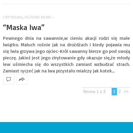
CZYTELNIA
,
GŁÓWNE MENU
-
“Maska lwa”
Pewnego dnia na sawannie,w cieniu akacji rodzi się małe
lwiątko. Maluch rośnie jak na drożdżach i kiedy pojawia mu
się lwia grzywa jego ojciec-Król sawanny bierze go pod swoją
pieczę. Jakież jest jego zirytowanie gdy okazuje się,że młody
lew uśmiecha się do wszystkich zamiast wzbudzać strach.
Zamiast ryczeć jak na lwa przystało miałczy jak kotek…
Strona 1 z 2
1
2
>>