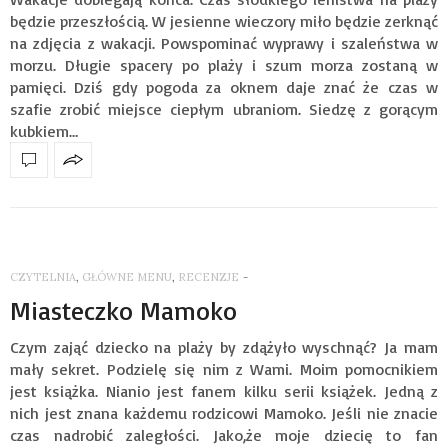
będzie przeszłością. W jesienne wieczory miło będzie zerknąć
na zdjęcia z wakacji. Powspominać wyprawy i szaleństwa w
morzu. Długie spacery po plaży i szum morza zostaną w
pamięci. Dziś gdy pogoda za oknem daje znać że czas w
szafie zrobić miejsce ciepłym ubraniom. Siedzę z gorącym
kubkiem…
CZYTELNIA
,
GŁÓWNE MENU
,
RECENZJE
-
Miasteczko Mamoko
Czym zająć dziecko na plaży by zdążyło wyschnąć? Ja mam
mały sekret. Podzielę się nim z Wami. Moim pomocnikiem
jest książka. Nianio jest fanem kilku serii książek. Jedną z
nich jest znana każdemu rodzicowi Mamoko. Jeśli nie znacie
czas nadrobić zaległości. Jako,że moje dziecię to fan