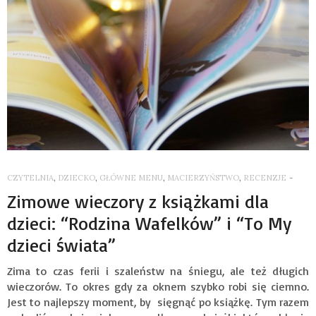
CZYTELNIA
,
DZIECKO
,
GŁÓWNE MENU
,
MACIERZYŃSTWO
,
RECENZJE
-
Zimowe wieczory z książkami dla
dzieci: “Rodzina Wafelków” i “To My
dzieci świata”
Zima to czas ferii i szaleństw na śniegu, ale też długich
wieczorów. To okres gdy za oknem szybko robi się ciemno.
Jest to najlepszy moment, by sięgnąć po książkę. Tym razem