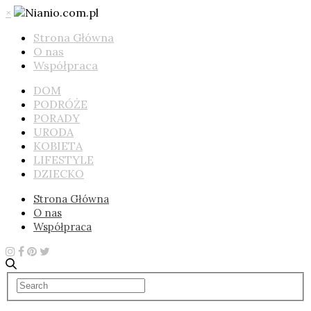
×
Strona Główna
O nas
Współpraca
DOM
PODRÓŻE
PORADY
URODA
KOBIETA
LIFESTYLE
DZIECKO
Strona Główna
O nas
Współpraca