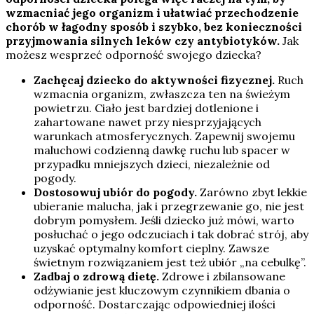
wzmacniać jego organizm i ułatwiać przechodzenie
chorób w łagodny sposób i szybko, bez konieczności
przyjmowania silnych leków czy antybiotyków.
Jak
możesz wesprzeć odporność swojego dziecka?
Zachęcaj dziecko do aktywności fizycznej.
Ruch
wzmacnia organizm, zwłaszcza ten na świeżym
powietrzu. Ciało jest bardziej dotlenione i
zahartowane nawet przy niesprzyjających
warunkach atmosferycznych. Zapewnij swojemu
maluchowi codzienną dawkę ruchu lub spacer w
przypadku mniejszych dzieci, niezależnie od
pogody.
Dostosowuj ubiór do pogody.
Zarówno zbyt lekkie
ubieranie malucha, jak i przegrzewanie go, nie jest
dobrym pomysłem. Jeśli dziecko już mówi, warto
posłuchać o jego odczuciach i tak dobrać strój, aby
uzyskać optymalny komfort cieplny. Zawsze
świetnym rozwiązaniem jest też ubiór „na cebulkę”.
Zadbaj o zdrową dietę.
Zdrowe i zbilansowane
odżywianie jest kluczowym czynnikiem dbania o
odporność. Dostarczając odpowiedniej ilości