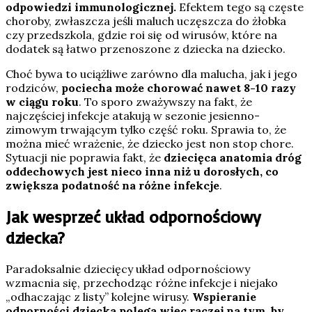
odpowiedzi immunologicznej.
Efektem tego są częste
choroby, zwłaszcza jeśli maluch uczęszcza do żłobka
czy przedszkola, gdzie roi się od wirusów, które na
dodatek są łatwo przenoszone z dziecka na dziecko.
Choć bywa to uciążliwe zarówno dla malucha, jak i jego
rodziców,
pociecha może chorować nawet 8-10 razy
w ciągu roku
. To sporo zważywszy na fakt, że
najczęściej infekcje atakują w sezonie jesienno-
zimowym trwającym tylko część roku. Sprawia to, że
można mieć wrażenie, że dziecko jest non stop chore.
Sytuacji nie poprawia fakt, że
dziecięca anatomia dróg
oddechowych jest nieco inna niż u dorosłych, co
zwiększa podatność na różne infekcje
.
Jak wesprzeć układ odpornościowy
dziecka?
Paradoksalnie dziecięcy układ odpornościowy
wzmacnia się, przechodząc różne infekcje i niejako
„odhaczając z listy” kolejne wirusy.
Wspieranie
odporności dziecka polega więc raczej na tym, by