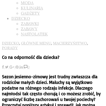
MODA
KULINARIA
GADŻETY
DZIECKO
ZABAWKI
ZABAWY
NASTOLATEK
DZIECKO
,
GŁÓWNE MENU
,
MACIERZYŃSTWO
,
PORADY
Co na odporność dla dziecka?
0
Sezon jesienno-zimowy jest trudny zwłaszcza dla
rodziców małych dzieci. Maluchy są wyjątkowo
podatne na różnego rodzaju infekcje. Dlaczego
najmłodsi tak często chorują i co możesz zrobić, by
ograniczyć liczbę zachorowań u twojej pociechy?
Przeczytaj poniższy artykuł i sprawdź, jak można