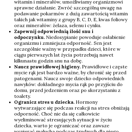
witamin i minerałów, umożliwiamy organizmowi
sprawne działanie. Zwróć szczególną uwagę na
podawanie pokarmów z dużą zawartością witamin
takich jak witaminy z grupy B, C, D, E, kwas foliowy
oraz minerałów: żelaza, selenu i cynku.
Zapewnij odpowiednią ilość snu i
odpoczynku.
Niedosypianie powoduje osłabienie
organizmu i zmniejsza odporność. Sen jest
szczególnie ważny w przypadku dzieci, które w
ciągu pierwszych lat życia potrzebują nawet
kilkunastu godzin snu na dobę.
Naucz prawidłowej higieny.
Prawidłowe i częste
mycie rąk jest bardzo ważne, by chronić się przed
patogenami. Naucz swoje dziecko odpowiednich
nawyków: dokładnego mycia rąk po przyjściu do
domu, przed jedzeniem oraz po skorzystaniu z
toalety.
Ogranicz stres u dziecka.
Hormony
wytwarzające się podczas reakcji na stres obniżają
odporność. Choć nie da się całkowicie
wyeliminować stresujących sytuacji w życiu
dziecka, warto je ograniczać oraz zawsze
wspierać malucha podczas trudnych dla niego