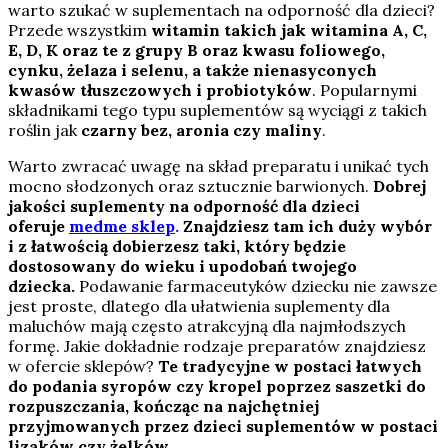
warto szukać w suplementach na odporność dla dzieci?
Przede wszystkim
witamin takich jak witamina A, C,
E, D, K oraz te z grupy B oraz kwasu foliowego,
cynku, żelaza i selenu, a także nienasyconych
kwasów tłuszczowych i probiotyków
. Popularnymi
składnikami tego typu suplementów są wyciągi z takich
roślin jak
czarny bez, aronia czy maliny
.
Warto zwracać uwagę na skład preparatu i unikać tych
mocno słodzonych oraz sztucznie barwionych.
Dobrej
jakości suplementy na odporność dla dzieci
oferuje
medme sklep
.
Znajdziesz tam ich duży wybór
i z łatwością dobierzesz taki, który będzie
dostosowany do wieku i upodobań twojego
dziecka.
Podawanie farmaceutyków dziecku nie zawsze
jest proste, dlatego dla ułatwienia suplementy dla
maluchów mają często atrakcyjną dla najmłodszych
formę. Jakie dokładnie rodzaje preparatów znajdziesz
w ofercie sklepów?
Te tradycyjne w postaci łatwych
do podania syropów czy kropel poprzez saszetki do
rozpuszczania, kończąc na najchętniej
przyjmowanych przez dzieci suplementów w postaci
lizaków czy żelków.