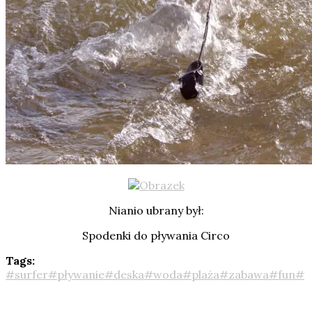
Nianio ubrany był:
Spodenki do pływania Circo
Tags:
#surfer#pływanie#deska#woda#plaża#zabawa#fun#