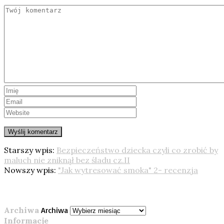
Starszy wpis:
Bezpieczeństwo dziecka czyli co zrobić by
maluch nie zniknął bez śladu cz.II
Nowszy wpis:
"Jak wytresować smoka" 2- recenzja
Archiwa
Archiwa
Informacje