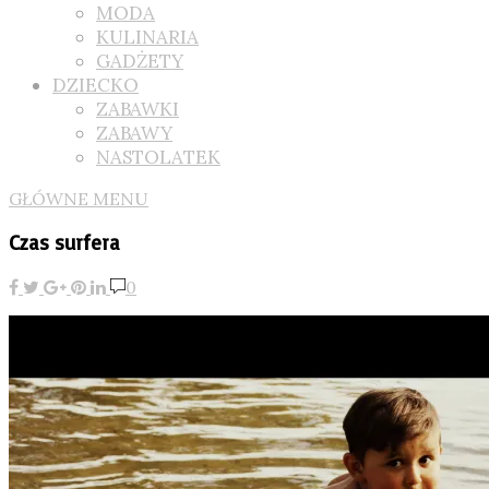
MODA
KULINARIA
GADŻETY
DZIECKO
ZABAWKI
ZABAWY
NASTOLATEK
GŁÓWNE MENU
Czas surfera
0