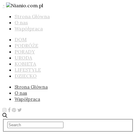
×
Strona Główna
O nas
Współpraca
DOM
PODRÓŻE
PORADY
URODA
KOBIETA
LIFESTYLE
DZIECKO
Strona Główna
O nas
Współpraca