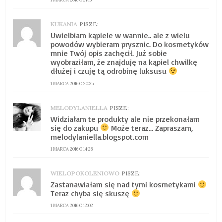
KUKANIA
PISZE:
Uwielbiam kąpiele w wannie.. ale z wielu
powodów wybieram prysznic. Do kosmetyków
mnie Twój opis zachęcił. Już sobie
wyobraziłam, że znajduję na kąpiel chwilkę
dłużej i czuję tą odrobinę luksusu
1 MARCA 2016 O 20:35
MELODYLANIELLA
PISZE:
Widziałam te produkty ale nie przekonałam
się do zakupu
Może teraz… Zapraszam,
melodylaniella.blogspot.com
1 MARCA 2016 O 14:28
WIELOPOKOLENIOWO
PISZE:
Zastanawiałam się nad tymi kosmetykami
Teraz chyba się skuszę
1 MARCA 2016 O 12:02