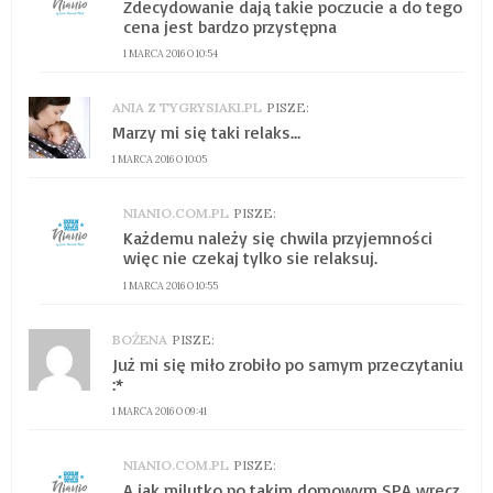
Zdecydowanie dają takie poczucie a do tego
cena jest bardzo przystępna
1 MARCA 2016 O 10:54
ANIA Z TYGRYSIAKI.PL
PISZE:
Marzy mi się taki relaks…
1 MARCA 2016 O 10:05
NIANIO.COM.PL
PISZE:
Każdemu należy się chwila przyjemności
więc nie czekaj tylko sie relaksuj.
1 MARCA 2016 O 10:55
BOŻENA
PISZE:
Już mi się miło zrobiło po samym przeczytaniu
:*
1 MARCA 2016 O 09:41
NIANIO.COM.PL
PISZE:
A jak milutko po takim domowym SPA wręcz