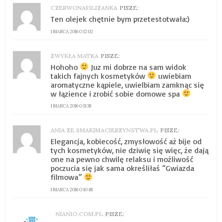
CZERWONAFILIZANKA
PISZE:
Ten olejek chętnie bym przetestotwała:)
1 MARCA 2016 O 12:02
ZWYKŁA MATKA
PISZE:
Hohoho
Juz mi dobrze na sam widok
takich fajnych kosmetyków
uwiebiam
aromatyczne kąpiele, uwielbiam zamknąc się
w łązience i zrobić sobie domowe spa
1 MARCA 2016 O 11:38
ANIA ZE SMAKIMACIERZYNSTWA.PL
PISZE:
Elegancja, kobiecość, zmysłowość aż bije od
tych kosmetyków, nie dziwię się więc, że dają
one na pewno chwilę relaksu i możliwość
poczucia się jak sama określiłaś “Gwiazda
filmowa”
1 MARCA 2016 O 10:48
NIANIO.COM.PL
PISZE: