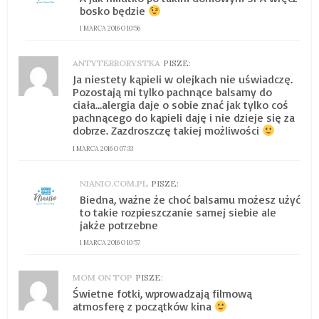
bosko będzie
1 MARCA 2016 O 10:56
ANTYTERRORYSTKA
PISZE:
Ja niestety kąpieli w olejkach nie uświadczę.
Pozostają mi tylko pachnące balsamy do
ciała…alergia daje o sobie znać jak tylko coś
pachnącego do kąpieli daję i nie dzieje się za
dobrze. Zazdroszczę takiej możliwości
1 MARCA 2016 O 07:33
NIANIO.COM.PL
PISZE:
Biedna, ważne że choć balsamu możesz użyć
to takie rozpieszczanie samej siebie ale
jakże potrzebne
1 MARCA 2016 O 10:57
MOM ON TOP
PISZE:
Świetne fotki, wprowadzają filmową
atmosferę z początków kina