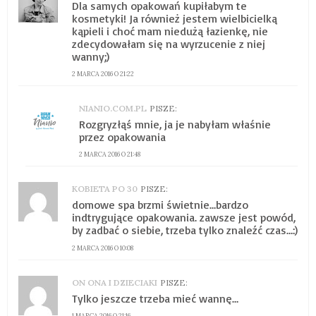
Dla samych opakowań kupiłabym te
kosmetyki! Ja również jestem wielbicielką
kąpieli i choć mam niedużą łazienkę, nie
zdecydowałam się na wyrzucenie z niej
wanny;)
2 MARCA 2016 O 21:22
NIANIO.COM.PL
PISZE:
Rozgryzłąś mnie, ja je nabyłam właśnie
przez opakowania
2 MARCA 2016 O 21:48
KOBIETA PO 30
PISZE:
domowe spa brzmi świetnie…bardzo
indtrygujące opakowania. zawsze jest powód,
by zadbać o siebie, trzeba tylko znaleźć czas…:)
2 MARCA 2016 O 10:08
ON ONA I DZIECIAKI
PISZE:
Tylko jeszcze trzeba mieć wannę…
1 MARCA 2016 O 21:16