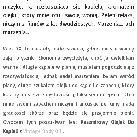
muzykę. Ja rozkoszujaca się kąpielą, aromatem
olejku, który mnie otuli swoją wonią. Pełen relaks,
niczym z filmów z lat dwudziestych. Marzenia… ach
marzenia…
Wiek XXI to niestety małe łazienki, gdzie miejsce wanny
zajął prysznic. Ekonomia zwyciężyła, choć ja uwielbiam
wannę i długie kąpiele w pianie, musiałam pogodzić się z
rzeczywistością. Jednak nadal marzeniami byłam wsród
piany, długo szukałam olejku do kąpieli o zapachu, który
kojarzy mi się ze zmysłowością, luksusem i ciepłem. Otuli
mnie swoim zapachem niczym francuskie perfumy, nada
gładkości skórze oraz będzie się przyjemnie pienił.
Owocem tych poszukiwań jest
Kaszmirowy Olejek Do
Kąpieli
z
Vintage Body Oil
.