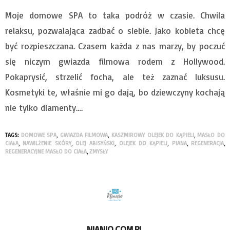
Moje domowe SPA to taka podróż w czasie. Chwila
relaksu, pozwalająca zadbać o siebie. Jako kobieta chcę
być rozpieszczana. Czasem każda z nas marzy, by poczuć
się niczym gwiazda filmowa rodem z Hollywood.
Pokaprysić, strzelić focha, ale też zaznać luksusu.
Kosmetyki te, właśnie mi go dają, bo dziewczyny kochają
nie tylko diamenty….
TAGS:
DOMOWE SPA
,
GWIAZDA FILMOWA
,
KASZMIROWY OLEJEK DO KĄPIELI
,
MASŁO DO
CIAŁA
,
NAWILŻENIE SKÓRY
,
OLEJ ABISYŃSKI
,
OLEJEK DO KĄPIELI
,
PIANA
,
REGENERACJA
,
REGENERACYJNE MASŁO DO CIAŁA
,
ZMYSŁY
NIANIO.COM.PL