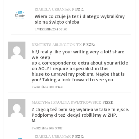
IZABELA URBANIAK
PISZE:
Wiem co czuje ja tez i dlatego wybraliśmy
sie na święto chleba
11 WRZEŚNIA 2014 O 21:06
DENTISTS ARLINGTON TX
PISZE:
hi!,I really like your writing very a lot! share
we keep
up a correspondence extra about your article
on AOL? I require a specialist in this
hiuse to unravel my problem. Maybe that is
you! Taking a look forward to see you.
7 WRZEŚNIA 2014 O 16:48
MARTYNA I PAULINA KWIATKOWSKIE
PISZE:
Z chęcią też bym się wybrała w takie miejsce.
Podpłomyki też kiedyś robiliśmy w ZHP.
M.
6 WRZEŚNIA 2014 O 18:12
IZABELA URBANIAK
PISZE: