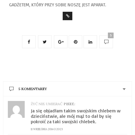
GADŻETEM, KTÓRY PRZY SOBIE NOSZĘ JEST APARAT.
5
5 KOMENTARZY
ŻYĆ NIE UMIERAĆ
PISZE:
Ja się objadłam takim swojskim chlebem w
dzieciństwie, ale mój mąż to dał by się
pokroić za taki swojski chlebek.
11 WRZEŚNIA 2014 O 20:23