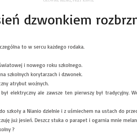
GŁÓWNE MENU
,
PRZY KAWIE
ień dzwonkiem rozbr
zczególna to w sercu każdego rodaka.
 światowej i nowego roku szkolnego.
 na szkolnych korytarzach i dzwonek.
zny atrybut woźnych.
był elektryczny ale zawsze ten pierwszy był tradycyjny. 
do szkoły a Nianio dzielnie i z uśmiechem na ustach do prze
czuję już jesień. Deszcz stuka o parapet i ogarnia mnie melan
kolny ?