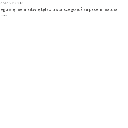
BANIAK
PISZE:
ego się nie martwię tylko o starszego już za pasem matura
 11:57