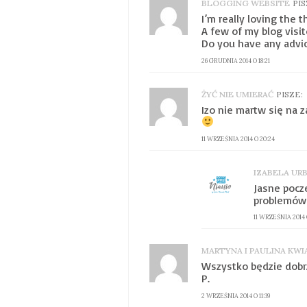
BLOGGING WEBSITE
PIS
I’m really loving the
A few of my blog visit
Do you have any advic
26 GRUDNIA 2014 O 18:21
ŻYĆ NIE UMIERAĆ
PISZE:
Izo nie martw się na 
11 WRZEŚNIA 2014 O 20:24
IZABELA UR
Jasne pocze
problemów
11 WRZEŚNIA 2014 O
MARTYNA I PAULINA KW
Wszystko będzie dob
P.
2 WRZEŚNIA 2014 O 11:39