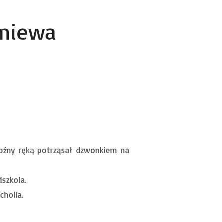
zmiewa
Woźny ręką potrząsał dzwonkiem na
dszkola.
cholia.