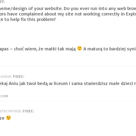
ZE:
 theme/design of your website. Do you ever run into any web bro
ors have complained about my site not working correctly in Explor
e to help fix this problem?
zapas – choć wiem, że matki tak mają
A maturą to bardziej syn
BANIAK
PISZE:
kaj Aniu jak twoi bedą w liceum i sama stwierdzisz małe dzieci 
 21:08
IATKOWSKIE
PISZE:
rze