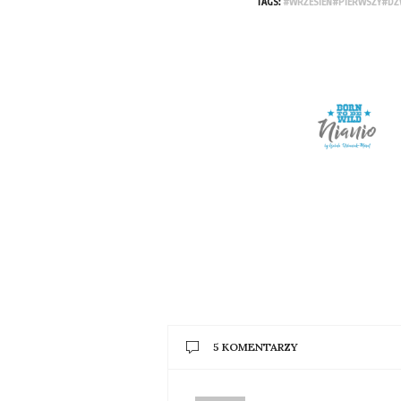
TAGS:
#WRZESIEN#PIERWSZY#D
5 KOMENTARZY