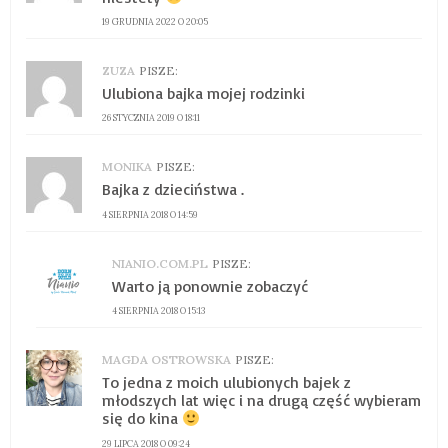
19 GRUDNIA 2022 O 20:05
ZUZA
PISZE:
Ulubiona bajka mojej rodzinki
26 STYCZNIA 2019 O 18:11
MONIKA
PISZE:
Bajka z dzieciństwa .
4 SIERPNIA 2018 O 14:59
NIANIO.COM.PL
PISZE:
Warto ją ponownie zobaczyć
4 SIERPNIA 2018 O 15:13
MAGDA OSTROWSKA
PISZE:
To jedna z moich ulubionych bajek z
młodszych lat więc i na drugą część wybieram
się do kina
29 LIPCA 2018 O 09:24