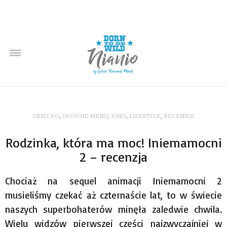
DZIECKO
,
GŁÓWNE MENU
,
KINO
,
LIFESTYLE
,
RECENZJE
Rodzinka, która ma moc! Iniemamocni
2 – recenzja
Chociaż na sequel animacji Iniemamocni 2
musieliśmy czekać aż czternaście lat, to w świecie
naszych superbohaterów minęła zaledwie chwila.
Wielu widzów pierwszej części najzwyczajniej w