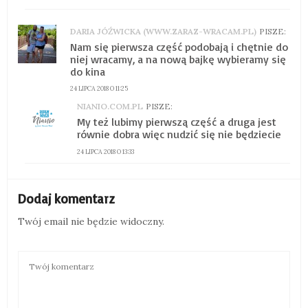
DARIA JÓŹWICKA (WWW.ZARAZ-WRACAM.PL)
PISZE:
Nam się pierwsza część podobają i chętnie do
niej wracamy, a na nową bajkę wybieramy się
do kina
24 LIPCA 2018 O 11:25
NIANIO.COM.PL
PISZE:
My też lubimy pierwszą część a druga jest
równie dobra więc nudzić się nie będziecie
24 LIPCA 2018 O 13:33
Dodaj komentarz
Twój email nie będzie widoczny.