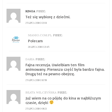
KINGA
PISZE:
Też się wybiorę z dziećmi.
25 LIPCA 2018 O 20:31
NIANIO.COM.PL
PISZE:
Polecam
26 LIPCA 2018 O 21:45
DARIA
PISZE:
Fajna recenzja. Uwielbiam ten film
animowany. Pierwsza część była bardzo fajna.
Drugą też na pewno obejrzę.
25 LIPCA 2018 O 10:58
BEATA WILCZYŃSKA
PISZE:
Już wiem na co pójdę do kina w najbliższym
czasie, dzięki
25 LIPCA 2018 O 06:21