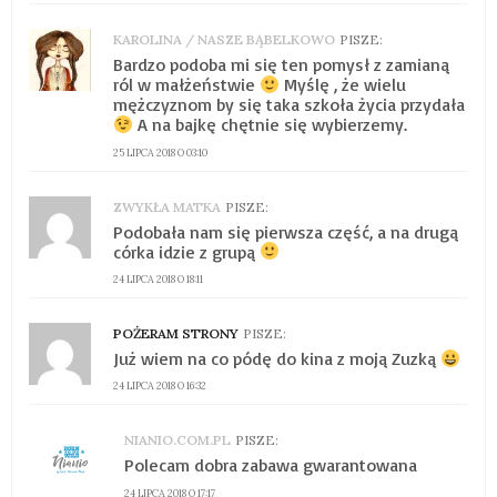
KAROLINA / NASZE BĄBELKOWO
PISZE:
Bardzo podoba mi się ten pomysł z zamianą
ról w małżeństwie
Myślę , że wielu
mężczyznom by się taka szkoła życia przydała
A na bajkę chętnie się wybierzemy.
25 LIPCA 2018 O 03:10
ZWYKŁA MATKA
PISZE:
Podobała nam się pierwsza część, a na drugą
córka idzie z grupą
24 LIPCA 2018 O 18:11
POŻERAM STRONY
PISZE:
Już wiem na co pódę do kina z moją Zuzką
24 LIPCA 2018 O 16:32
NIANIO.COM.PL
PISZE:
Polecam dobra zabawa gwarantowana
24 LIPCA 2018 O 17:17