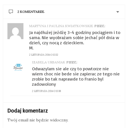
2 KOMENTARZE
MARTYNA I PAULINA KWIATKOWSKIE
PISZE:
Ja najdłużej jeżdżę 3-4 godziny pociągiem i to
sama. Nie wyobrażam sobie jechać pół dnia w
dzień, czy nocą z dzieckiem.
M.
2 LISTOPADA 2014 O 13:32
IZABELA URBANIAK
PISZE:
Odwazylam sie ale czy to powtorze nie
wiem choc nie bede sie zapierac ze tego nie
zrobie bo tak naprawde to Franio byl
zadowolony
2 LISTOPADA 2014 O 13:38
Dodaj komentarz
Twój email nie będzie widoczny.