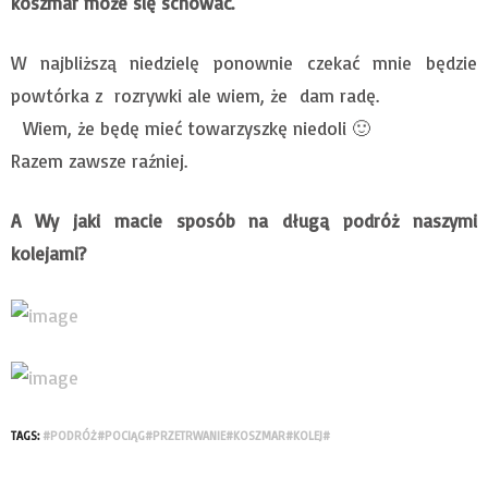
koszmar może się schować.
W najbliższą niedzielę ponownie czekać mnie będzie
powtórka z rozrywki ale wiem, że dam radę.
Wiem, że będę mieć towarzyszkę niedoli 🙂
Razem zawsze raźniej.
A Wy jaki macie sposób na długą podróż naszymi
kolejami?
TAGS:
#PODRÓŻ#POCIĄG#PRZETRWANIE#KOSZMAR#KOLEJ#