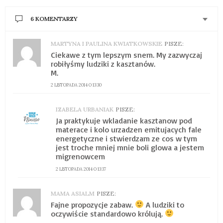
6 KOMENTARZY
MARTYNA I PAULINA KWIATKOWSKIE
PISZE:
Ciekawe z tym lepszym snem. My zazwyczaj
robiłyśmy ludziki z kasztanów.
M.
2 LISTOPADA 2014 O 13:30
IZABELA URBANIAK
PISZE:
Ja praktykuje wkladanie kasztanow pod
materace i kolo urzadzen emitujacych fale
energetyczne i stwierdzam ze cos w tym
jest troche mniej mnie boli glowa a jestem
migrenowcem
2 LISTOPADA 2014 O 13:37
MAMA ASIALM
PISZE:
Fajne propozycje zabaw.
A ludziki to
oczywiście standardowo królują.