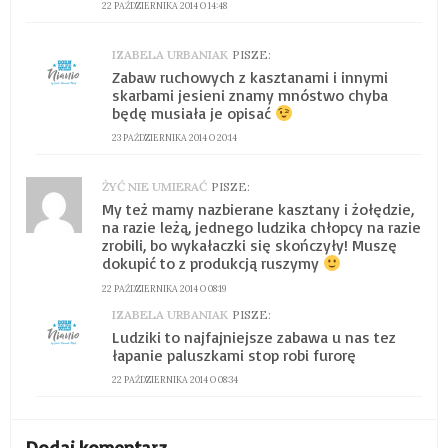
22 PAŹDZIERNIKA 2014 O 14:48
IZABELA URBANIAK
PISZE:
Zabaw ruchowych z kasztanami i innymi
skarbami jesieni znamy mnóstwo chyba
będę musiała je opisać
23 PAŹDZIERNIKA 2014 O 20:14
ŻYĆ NIE UMIERAĆ
PISZE:
My też mamy nazbierane kasztany i żołędzie,
na razie leżą, jednego ludzika chłopcy na razie
zrobili, bo wykałaczki się skończyły! Muszę
dokupić to z produkcją ruszymy
22 PAŹDZIERNIKA 2014 O 08:19
IZABELA URBANIAK
PISZE:
Ludziki to najfajniejsze zabawa u nas tez
łapanie paluszkami stop robi furorę
22 PAŹDZIERNIKA 2014 O 08:34