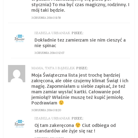
stycznia:) To ma być czas magiczny, rodzinny. I
mój taki będzie.
3 GRUDNIA 2014 O 11:59
IZABELA URBANIAK
PISZE:
Dokładnie tez zamierzam sie nim cieszyć a
nie spinac
3 GRUDNIA 2014 O 12:07
MAMA, TATA I BĄBELEK
PISZE:
Moja Świąteczna lista jest trochę bardziej
zakręcona, ale obie czujemy klimat Świąt i ich
magię. Zapomniałam u siebie zapisać, że też
mam zamiar wysłać kartki. Całowanie pod
jemiołą!? Właśnie muszę też kupić jemiołę.
Pozdrawiam
3 GRUDNIA 2014 O 11:20
IZABELA URBANIAK
PISZE:
Oj tam zakeręcona
Ciut odbiega od
standardów ale żyje się raz !