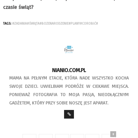
czasie świąt?
TAGS:
#ZADANIA#ŚWIĘTA#BOŻENARODZENIE#PLANY#COROBIĆ#
NIANIO.COM.PL
MAMA NA PEŁNYM ETACIE, KTÓRA NADE WSZYSTKO KOCHA
SWOJE DZIECI. UWIELBIAM PODRÓŻE W CIEKAWE MIEJSCA.
PONIEWAŻ FOTOGRAFIA TO MOJA PASJA, NIEODŁĄCZNYM
GADŻETEM, KTÓRY PRZY SOBIE NOSZĘ JEST APARAT.
8