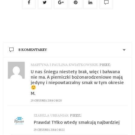
8 KOMENTARZY
MARTYNA I PAULINA KWIATKOWSKIE
PISZE:
U nas śniegu niestety brak, więc i bałwana
nie ma. A pierniczki bożonarodzeniowe mają
jedyny i niepowtarzalny smak w tym okresie
M.
29 GRUDNIA 2014 O 16:20
IZABELA URBANIAK
PISZE:
Prawda! TYlko wtedy smakują najbardziej
29 GRUDNIA 2014 O 16:22