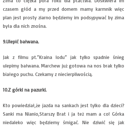
Zima to ciężka pora roku dla ptactwa. Doskwiera im
czasem głód a my przed domem mamy karmnik więc
plan jest prosty ziarno będziemy im podsypywać by zima
była dla nich znośna.
9.Ulepić bałwana.
Jak z filmu pt.”Kraina lodu” jak tylko spadnie śnieg
ulepimy bałwana. Marchew już gotowa na nos brak tylko
białego puchu. Czekamy z niecierpliwością.
10.Z górki na pazurki.
Kto powiedział,że jazda na sankach jest tylko dla dzieci?
Sanki ma Nianio,Starszy Brat i ja też mam a co! Górka
niedaleko więc będziemy śmigać. Nie dziwić się jak