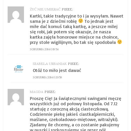
ŻYĆ NIE UMIERAĆ
PISZE:
Kartki, takie tradycyjne to i ja wysyłam. Nawet
sama je z dziećmi robię
To jednak jest
miłe dać komuś taką kartkę, a jeszcze milej
się robi, jak potem się okazuje, że nasza
kartka zajęła honorowe miejsce na choince,
przy stole wigilijnym, bo tak się spodobała
3 GRUDNIA 2014 O 19:54
IZABELA URBANIAK
PISZE:
Otóż to miło jest dawać
3 GRUDNIA 2014 O 20:59
MAGDA
PISZE:
Proszę Cię! Ja świątecznymi swingami męczę
wszystkich już od połowy listopada. Od 7.12
startuję z coroczną akcją ciasteczkową.
Codziennie piekę jakieś ciastka(pierniczki,
maślane, czekoladowo-miętowe, witrażyki).
Zjadamy ile chcemy, a co zostanie pakujemy
w puszki i rozkoszujemy się przez pół