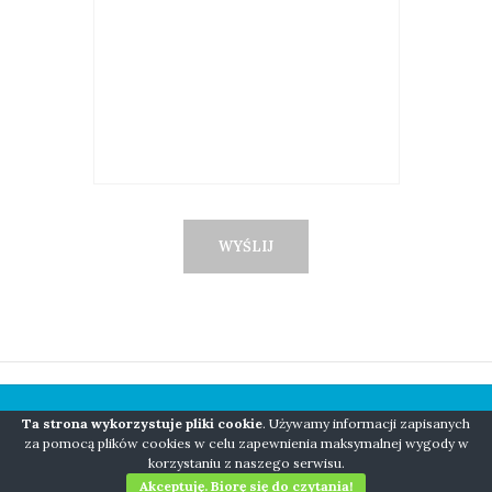
Ta strona wykorzystuje pliki cookie
. Używamy informacji zapisanych
COPYRIGHT © 2018 NIANIO BORN TO BE WILD
za pomocą plików cookies w celu zapewnienia maksymalnej wygody w
korzystaniu z naszego serwisu.
WEBMASTER: ARTFORCEONE.PL
Akceptuję. Biorę się do czytania!