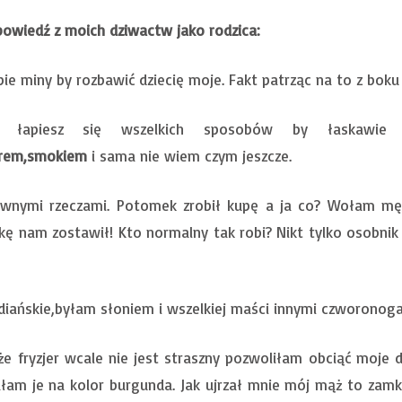
owiedź z moich dziwactw jako rodzica:
pie miny by rozbawić dziecię moje. Fakt patrząc na to z bok
a łapiesz się wszelkich sposobów by łaskawi
erem,smokiem
i sama nie wiem czym jeszcze.
iwnymi rzeczami. Potomek zrobił kupę a ja co? Wołam mę
ę nam zostawił! Kto normalny tak robi? Nikt tylko osobnik p
diańskie,byłam słoniem i wszelkiej maści innymi czworonoga
że fryzjer wcale nie jest straszny pozwoliłam obciąć moje 
łam je na kolor burgunda. Jak ujrzał mnie mój mąż to zam