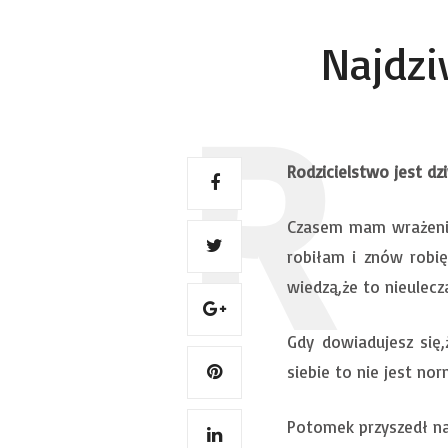
Najdzi
Rodzicielstwo jest dz
Czasem mam wrażenie,
robiłam i znów robię
wiedzą,że to nieulec
Gdy dowiadujesz się,
siebie to nie jest no
Potomek przyszedł na 