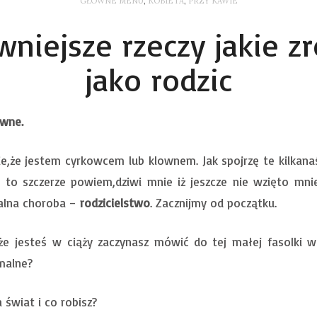
GŁÓWNE MENU
,
KOBIETA
,
PRZY KAWIE
wniejsze rzeczy jakie z
jako rodzic
iwne.
że jestem cyrkowcem lub klownem. Jak spojrzę te kilkanaśc
 to szczerze powiem,dziwi mnie iż jeszcze nie wzięto mni
zalna choroba –
rodzicielstwo
. Zacznijmy od początku.
że jesteś w ciąży zaczynasz mówić do tej małej fasolki w
rmalne?
świat i co robisz?