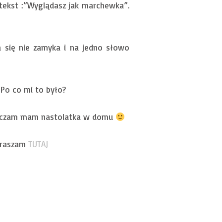
 tekst :”Wyglądasz jak marchewka”.
 się nie zamyka i na jedno słowo
 Po co mi to było?
naczam mam nastolatka w domu
apraszam
TUTAJ