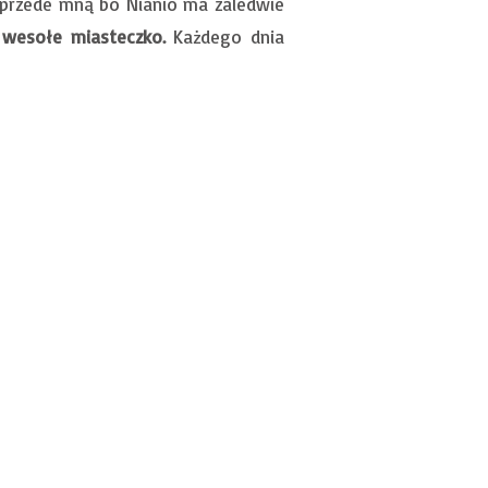
e przede mną bo Nianio ma zaledwie
k wesołe miasteczko.
Każdego dnia