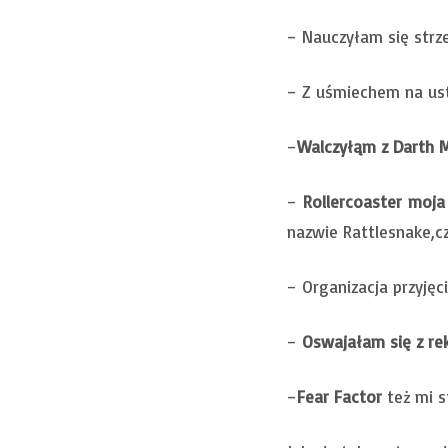
– Nauczyłam się strz
– Z uśmiechem na ust
–
Walczyłąm z Darth M
–
Rollercoaster moja
nazwie Rattlesnake,cz
– Organizacja przyję
–
Oswajałam się z rek
–
Fear Factor
też mi s