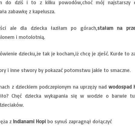
 do dziś i to z kilku powodów,choć mój najstarszy d
a zabawkę z kapelusza.
ci ale dla dziecka łaziłam po górach,
stałam na prze
alonem i motolotnią.
mówienie dziecku,że tak je kocham,iż chcę je zjeść. Kurde to 
ory i inne stwory by pokazać potomstwu jakie to smaczne.
hach z dzieckiem podczepionym na uprzęży nad
wodospad 
iło? Chęć dziecka wykąpania się w wodzie o barwie tu
zieciaków.
węża z
Indianami Hopi
bo synuś zapragnął dołączyć