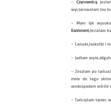
–
Czarownicą
jestem
wyczarowałam mu mał
– Mam lęk wysokoś
Kanionem
,leciałam b
– Całuski,łaskotki i 
– Jadłam węże,aligat
– Zeszłam po łańcuc
mnie do tego skłon
wodospadem wśród d
– Tańczyłam taniec 