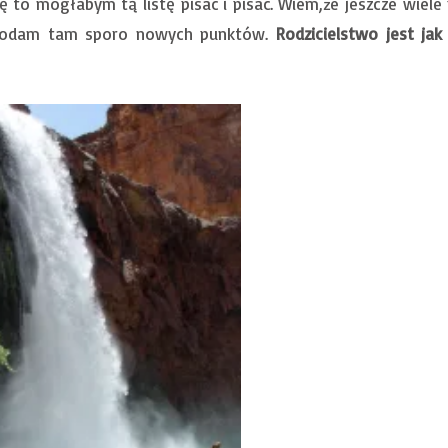
ię to mogłabym tą listę pisać i pisać. Wiem,że jeszcze wiel
 dodam tam sporo nowych punktów.
Rodzicielstwo jest ja