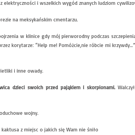
ez elektryczności i wszelkich wygód znanych ludziom cywili
prezie na meksykańskim cmentarzu.
ojrzenia w klinice gdy mój pierworodny podczas szczepienia
przez korytarze: “Help me! Pomóżcie,nie róbcie mi krzywdy…
tliki i inne owady.
wica dzieci swoich przed pająkiem i skorpionami.
Walczył
poduchowe wojny.
kaktusa z miejsc o jakich się Wam nie śniło