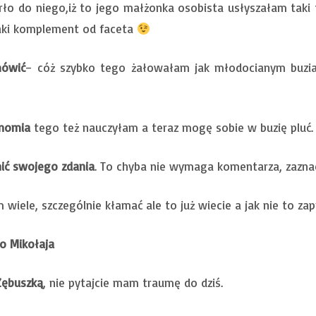
arło do niego,iż to jego małżonka osobista usłyszałam taki
taki komplement od faceta
mówić
– cóż szybko tego żałowałam jak młodocianym buzia
onomia
tego też nauczyłam a teraz mogę sobie w buzię pluć.
ić swojego zdania
. To chyba nie wymaga komentarza, zaz
m wiele, szczególnie kłamać ale to już wiecie a jak nie to z
o Mikołaja
Zębuszką
, nie pytajcie mam traumę do dziś.