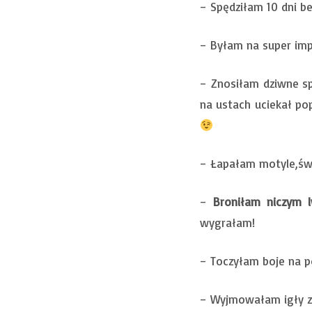
– Spędziłam 10 dni b
– Byłam na super im
– Znosiłam dziwne sp
na ustach uciekał po
– Łapałam motyle,świe
–
Broniłam niczym l
wygrałam!
– Toczyłam boje na 
– Wyjmowałam igły z 