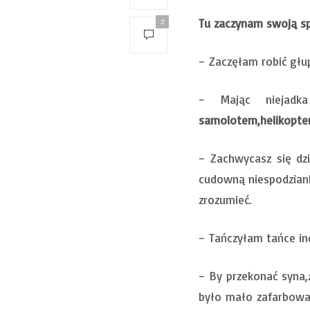
Tu zaczynam swoją sp
2
– Zaczęłam robić głu
– Mając niejadk
samolotem,helikopt
– Zachwycasz się dz
cudowną niespodziank
zrozumieć.
– Tańczyłam tańce in
– By przekonać syna,
było mało zafarbowa