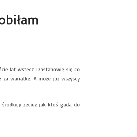
robiłam
ie lat wstecz i zastanowię się co
e za wariatkę. A może już wszyscy
 środku,przecież jak ktoś gada do