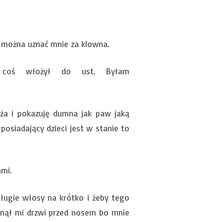
u można uznać mnie za klowna.
e coś włożył do ust. Byłam
ża i pokazuję dumna jak paw jaką
osiadający dzieci jest w stanie to
mi.
długie włosy na krótko i żeby tego
knął mi drzwi przed nosem bo mnie