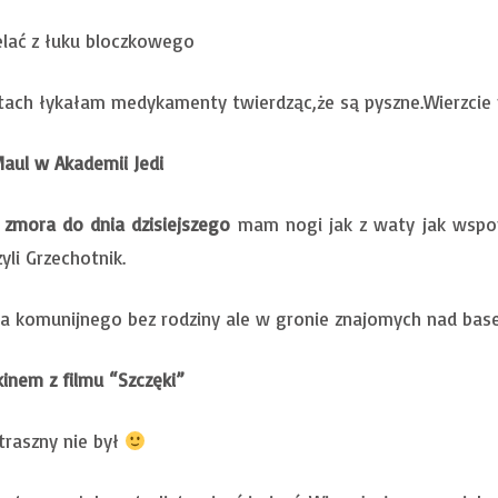
elać z łuku bloczkowego
ach łykałam medykamenty twierdząc,że są pyszne.Wierzcie 
aul w Akademii Jedi
 zmora do dnia dzisiejszego
mam nogi jak z waty jak wspom
yli Grzechotnik.
cia komunijnego bez rodziny ale w gronie znajomych nad bas
inem z filmu “Szczęki”
traszny nie był