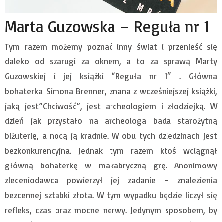
Marta Guzowska – Reguła nr 1
Tym razem możemy poznać inny świat i przenieść się
daleko od szarugi za oknem, a to za sprawą Marty
Guzowskiej i jej książki “Reguła nr 1″ . Główna
bohaterka Simona Brenner, znana z wcześniejszej książki,
jaką jest”Chciwość”, jest archeologiem i złodziejką. W
dzień jak przystało na archeologa bada starożytną
biżuterię, a nocą ją kradnie. W obu tych dziedzinach jest
bezkonkurencyjna. Jednak tym razem ktoś wciągnął
główną bohaterkę w makabryczną grę. Anonimowy
zleceniodawca powierzył jej zadanie – znalezienia
bezcennej sztabki złota. W tym wypadku będzie liczył się
refleks, czas oraz mocne nerwy. Jedynym sposobem, by