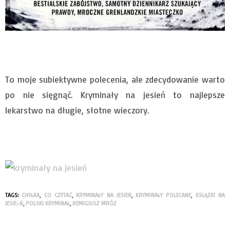
To moje subiektywne polecenia, ale zdecydowanie warto
po nie sięgnąć. Kryminały na jesień to najlepsze
lekarstwo na długie, słotne wieczory.
TAGS:
CHYŁKA
,
CO CZYTAĆ
,
KRYMINAŁY NA JESIEŃ
,
KRYMINAŁY POLECANE
,
KSI.ĄŻKI NA
JESIE≥Ń
,
POLSKI KRYMINAŁ
,
REMIGIUSZ MRÓZ