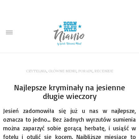
CZYTELNIA
,
GŁÓWNE MENU
,
PORADY
,
RECENZJE
Najlepsze kryminały na jesienne
długie wieczory
Jesień zadomowiła się już u nas w najlepsze,
oznacza to jedno… Bez żadnych wyrzutów sumienia
można zaparzyć sobie gorącą herbatę, i usiąść w
fotelu i otulić się kocem. Najbliższe miesiące to