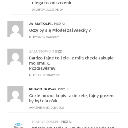
ulega to zniszczeniu
20 LISTOPADA 2016 O 19:26
JA-MATKA.PL
PISZE:
Oczy by się Młodej zaświeciły ?
18 LISTOPADA 2016 O 07:06
SALUSIOWO
PISZE:
Bardzo fajne te żele- z miłą chęcią zakupie
mojemu K.
Pozdrawiamy
17 LISTOPADA 2016 O 20:52
RENATA NOWAK
PISZE:
Gdzie można kupiś takie żele, fajny prezent
by był dla córki
30 PAŹDZIERNIKA 2016 O 18:26
NIANIO.COM.PL
PISZE: