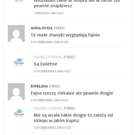
Widziałam takie w Smyku ale w necie też
pewnie znajdziesz
7 LISTOPADA 2016 O 14:27
ANNA DUDA
PISZE:
Te małe stworki wyglądają fajnie
25 PAŹDZIERNIKA 2016 O 14:26
NIANIO.COM.PL
PISZE:
Są świetne
27 PAŹDZIERNIKA 2016 O 14:27
EWELINA
PISZE:
Fajne rzeczy ciekawe ale pewnie drogie
23 PAŹDZIERNIKA 2016 O 14:25
NIANIO.COM.PL
PISZE:
Nie są wcale takie drogie to zależy od
sklepu w jakim kupisz
23 PAŹDZIERNIKA 2016 O 17:28