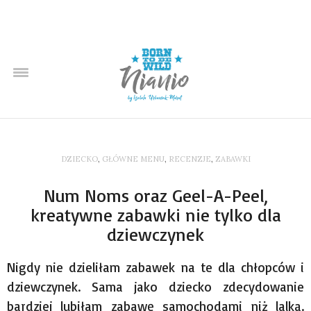
DZIECKO
,
GŁÓWNE MENU
,
RECENZJE
,
ZABAWKI
Num Noms oraz Geel-A-Peel,
kreatywne zabawki nie tylko dla
dziewczynek
Nigdy nie dzieliłam zabawek na te dla chłopców i
dziewczynek. Sama jako dziecko zdecydowanie
bardziej lubiłam zabawę samochodami niż lalką.