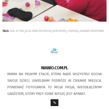
TAGS:
GEEL-A-PEEL
,
KLUB MAM EKSPERTEK
,
NUM NOMS
,
STWORKI
,
ZABAWKI KREATYWNE
NIANIO.COM.PL
MAMA NA PEŁNYM ETACIE, KTÓRA NADE WSZYSTKO KOCHA
SWOJE DZIECI. UWIELBIAM PODRÓŻE W CIEKAWE MIEJSCA.
PONIEWAŻ FOTOGRAFIA TO MOJA PASJA, NIEODŁĄCZNYM
GADŻETEM, KTÓRY PRZY SOBIE NOSZĘ JEST APARAT.