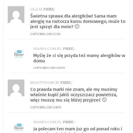
OLA M
PISZE:
Świetna sprawa dla alergików! Sama mam
alergię na roztocza kurzu domowego, może to
jest sprzęt dla mnie? 🙂
23 STYCZNIA 2019 O 23:10
NIANIO.COM.PL
PISZE:
Myślę że ci się przyda też mamy alergików w
domu
24 STYCZNIA 2019 O 00:05
BEAUTYDORCZI
PISZE:
Co prawda marki nie znam, ale my musimy
właśnie kupić jakiś oczyszczacz powietrza,
więc muszę mu się bliżej przyjrzeć 🙂
23 STYCZNIA 2019 O 08:05
NIANIO.COM.PL
PISZE:
Ja polecam ten mam juz go od ponad roku i