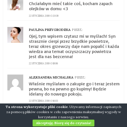
Chciałabym mieć takie coś, kocham zapach
olejków w domu <3
22 STYCZNIA 2019 O 20:39
PAULINA PRZYGRODZKA
PISZE:
Ojej, tym wpisem czytasz mi w myślach! Syn
strasznie cierpi przez brzydkie powietrze,
teraz okres grzewczy daje nam popalić i każda
wiedza ana temat oczyszczaczy powietrza
jest dla nas bezcenna!
22 STYCZNIA 2019 O 18:06
ALEKSANDRA MICHALSKA
PISZE:
Właśnie myślałam o zakupie go i teraz jestem
pewna, bo na pewno go kupimy! Będzie
idelany do nowego pokoju.
22 STYCZNIA 2019 O 16:03
Ta strona wykorzystuje pliki cookie
. Używamy informacji zapisanych
za pomocą plików cookies w celu zapewnienia maksymalnej wygody w
GRANIVERA
PISZE:
korzystaniu z naszego serwisu.
Oj przydałby mi się taki odświeżacz powietrza.
Akceptuję. Biorę się do czytania!
Muszę się przyjrzeć bliżej takim urządzeniom