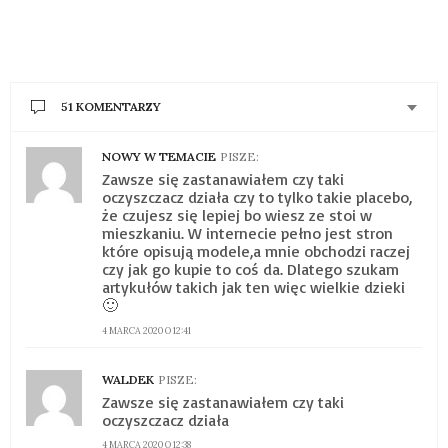
51 KOMENTARZY
NOWY W TEMACIE
PISZE:
Zawsze się zastanawiałem czy taki
oczyszczacz działa czy to tylko takie placebo,
że czujesz się lepiej bo wiesz ze stoi w
mieszkaniu. W internecie pełno jest stron
które opisują modele,a mnie obchodzi raczej
czy jak go kupie to coś da. Dlatego szukam
artykułów takich jak ten więc wielkie dzieki
🙂
4 MARCA 2020 O 12:41
WALDEK
PISZE:
Zawsze się zastanawiałem czy taki
oczyszczacz działa
4 MARCA 2020 O 12:38