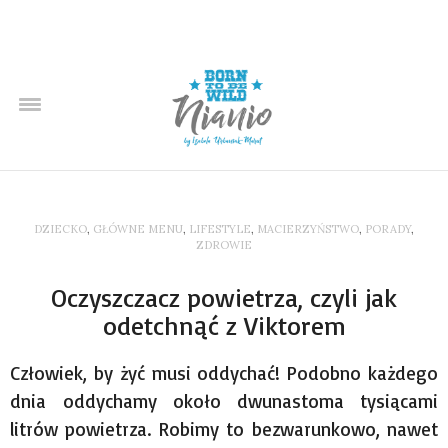
DZIECKO
,
GŁÓWNE MENU
,
LIFESTYLE
,
MACIERZYŃSTWO
,
PORADY
,
ZDROWIE
Oczyszczacz powietrza, czyli jak
odetchnąć z Viktorem
Człowiek, by żyć musi oddychać! Podobno każdego
dnia oddychamy około dwunastoma tysiącami
litrów powietrza. Robimy to bezwarunkowo, nawet