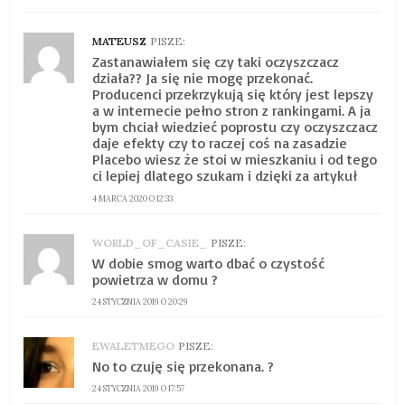
MATEUSZ
PISZE:
Zastanawiałem się czy taki oczyszczacz
działa?? Ja się nie mogę przekonać.
Producenci przekrzykują się który jest lepszy
a w internecie pełno stron z rankingami. A ja
bym chciał wiedzieć poprostu czy oczyszczacz
daje efekty czy to raczej coś na zasadzie
Placebo wiesz że stoi w mieszkaniu i od tego
ci lepiej dlatego szukam i dzięki za artykuł
4 MARCA 2020 O 12:33
WORLD_OF_CASIE_
PISZE:
W dobie smog warto dbać o czystość
powietrza w domu ?
24 STYCZNIA 2019 O 20:29
EWALETMEGO
PISZE:
No to czuję się przekonana. ?
24 STYCZNIA 2019 O 17:57