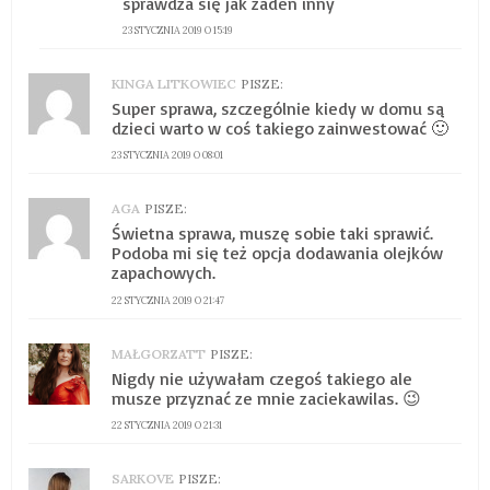
sprawdza się jak żaden inny
23 STYCZNIA 2019 O 15:19
KINGA LITKOWIEC
PISZE:
Super sprawa, szczególnie kiedy w domu są
dzieci warto w coś takiego zainwestować 🙂
23 STYCZNIA 2019 O 08:01
AGA
PISZE:
Świetna sprawa, muszę sobie taki sprawić.
Podoba mi się też opcja dodawania olejków
zapachowych.
22 STYCZNIA 2019 O 21:47
MAŁGORZATT
PISZE:
Nigdy nie używałam czegoś takiego ale
musze przyznać ze mnie zaciekawilas. 😉
22 STYCZNIA 2019 O 21:31
SARKOVE
PISZE: