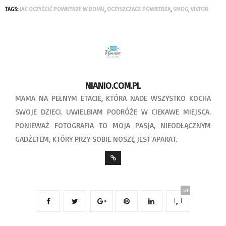
TAGS:
JAK OCZYŚCIĆ POWIETRZE W DOMU
,
OCZYSZCZACZ POWIETRZA
,
SMOG
,
VIKTOR
NIANIO.COM.PL
MAMA NA PEŁNYM ETACIE, KTÓRA NADE WSZYSTKO KOCHA
SWOJE DZIECI. UWIELBIAM PODRÓŻE W CIEKAWE MIEJSCA.
PONIEWAŻ FOTOGRAFIA TO MOJA PASJA, NIEODŁĄCZNYM
GADŻETEM, KTÓRY PRZY SOBIE NOSZĘ JEST APARAT.
51