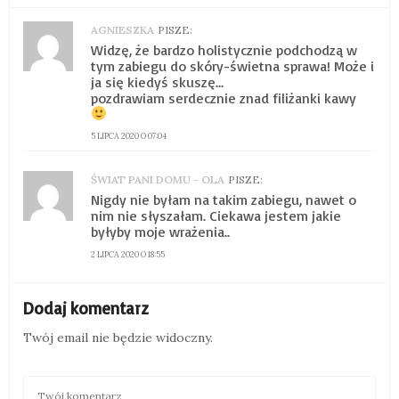
AGNIESZKA
PISZE:
Widzę, że bardzo holistycznie podchodzą w
tym zabiegu do skóry-świetna sprawa! Może i
ja się kiedyś skuszę…
pozdrawiam serdecznie znad filiżanki kawy
5 LIPCA 2020 O 07:04
ŚWIAT PANI DOMU - OLA
PISZE:
Nigdy nie byłam na takim zabiegu, nawet o
nim nie słyszałam. Ciekawa jestem jakie
byłyby moje wrażenia..
2 LIPCA 2020 O 18:55
Dodaj komentarz
Twój email nie będzie widoczny.