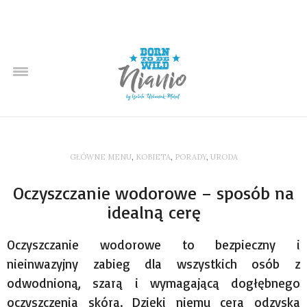
GŁÓWNE MENU
,
KOBIETA
,
PORADY
,
URODA
Oczyszczanie wodorowe – sposób na
idealną cerę
Oczyszczanie wodorowe to bezpieczny i
nieinwazyjny zabieg dla wszystkich osób z
odwodnioną, szarą i wymagającą dogłębnego
oczyszczenia skórą. Dzięki niemu cera odzyska