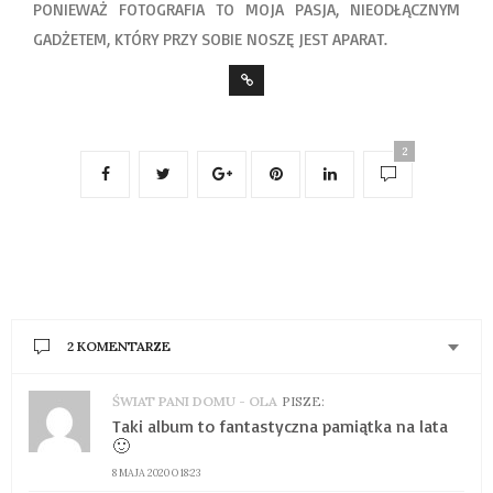
PONIEWAŻ FOTOGRAFIA TO MOJA PASJA, NIEODŁĄCZNYM
GADŻETEM, KTÓRY PRZY SOBIE NOSZĘ JEST APARAT.
2
2 KOMENTARZE
ŚWIAT PANI DOMU - OLA
PISZE:
Taki album to fantastyczna pamiątka na lata
🙂
8 MAJA 2020 O 18:23