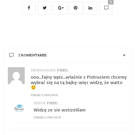
2
2 KOMENTARZE
MINIMANLIFE
PISZE:
ooo…fajny wpis…właśnie z Piotrusiem chcemy
wybrać się na tą bajkę-więc widzę, że warto
13 MARCA 2014 O 19:02
IZIZ08
PISZE:
Widzę ze sie wstrzelilam
13 MARCA 2014 O 19:53