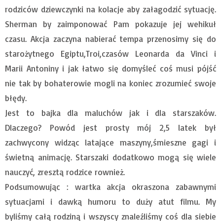
rodziców dziewczynki na kolacje aby załagodzić sytuację.
Sherman by zaimponować Pam pokazuje jej wehikuł
czasu. Akcja zaczyna nabierać tempa przenosimy się do
starożytnego Egiptu,Troi,czasów Leonarda da Vinci i
Marii Antoniny i jak łatwo się domyśleć coś musi pójść
nie tak by bohaterowie mogli na koniec zrozumieć swoje
błędy.
Jest to bajka dla maluchów jak i dla starszaków.
Dlaczego? Powód jest prosty mój 2,5 latek był
zachwycony widząc latające maszyny,śmieszne gagi i
świetną animację. Starszaki dodatkowo mogą się wiele
nauczyć, zresztą rodzice rownież.
Podsumowując : wartka akcja okraszona zabawnymi
sytuacjami i dawką humoru to duży atut filmu. My
byliśmy całą rodziną i wszyscy znaleźliśmy coś dla siebie