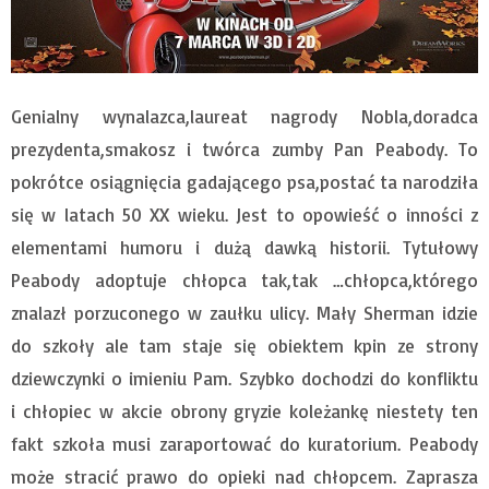
Genialny wynalazca,laureat nagrody Nobla,doradca
prezydenta,smakosz i twórca zumby Pan Peabody. To
pokrótce osiągnięcia gadającego psa,postać ta narodziła
się w latach 50 XX wieku. Jest to opowieść o inności z
elementami humoru i dużą dawką historii. Tytułowy
Peabody adoptuje chłopca tak,tak …chłopca,którego
znalazł porzuconego w zaułku ulicy. Mały Sherman idzie
do szkoły ale tam staje się obiektem kpin ze strony
dziewczynki o imieniu Pam. Szybko dochodzi do konfliktu
i chłopiec w akcie obrony gryzie koleżankę niestety ten
fakt szkoła musi zaraportować do kuratorium. Peabody
może stracić prawo do opieki nad chłopcem. Zaprasza