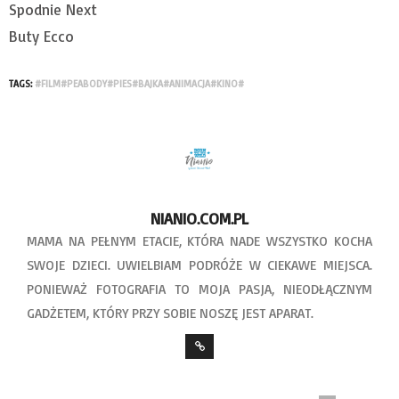
Spodnie Next
Buty Ecco
TAGS:
#FILM#PEABODY#PIES#BAJKA#ANIMACJA#KINO#
NIANIO.COM.PL
MAMA NA PEŁNYM ETACIE, KTÓRA NADE WSZYSTKO KOCHA
SWOJE DZIECI. UWIELBIAM PODRÓŻE W CIEKAWE MIEJSCA.
PONIEWAŻ FOTOGRAFIA TO MOJA PASJA, NIEODŁĄCZNYM
GADŻETEM, KTÓRY PRZY SOBIE NOSZĘ JEST APARAT.