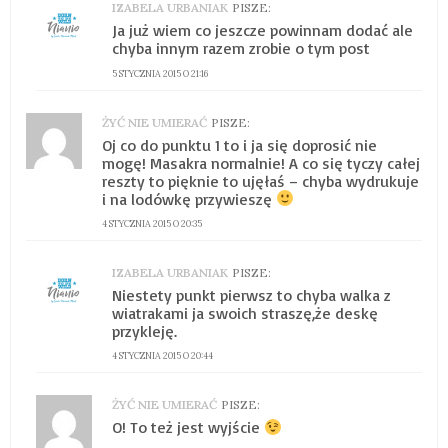
IZABELA URBANIAK
PISZE:
Ja już wiem co jeszcze powinnam dodać ale
chyba innym razem zrobie o tym post
5 STYCZNIA 2015 O 21:16
ŻYĆ NIE UMIERAĆ
PISZE:
Oj co do punktu 1 to i ja się doprosić nie
mogę! Masakra normalnie! A co się tyczy całej
reszty to pięknie to ujęłaś – chyba wydrukuje
i na lodówkę przywieszę
4 STYCZNIA 2015 O 20:35
IZABELA URBANIAK
PISZE:
Niestety punkt pierwsz to chyba walka z
wiatrakami ja swoich straszę,że deskę
przykleję.
4 STYCZNIA 2015 O 20:44
ŻYĆ NIE UMIERAĆ
PISZE:
O! To też jest wyjście