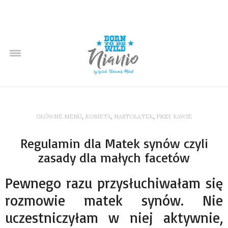
GŁÓWNE MENU
,
KOBIETA
,
NASTOLATEK
,
PRZY KAWIE
Regulamin dla Matek synów czyli
zasady dla małych facetów
Pewnego razu przysłuchiwałam się
rozmowie matek synów. Nie
uczestniczyłam w niej aktywnie,