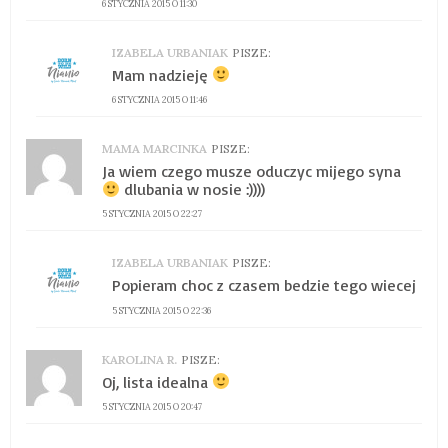
6 STYCZNIA 2015 O 11:30
IZABELA URBANIAK
PISZE:
Mam nadzieję
6 STYCZNIA 2015 O 11:46
MAMA MARCINKA
PISZE:
Ja wiem czego musze oduczyc mijego syna
dlubania w nosie :))))
5 STYCZNIA 2015 O 22:27
IZABELA URBANIAK
PISZE:
Popieram choc z czasem bedzie tego wiecej
5 STYCZNIA 2015 O 22:36
KAROLINA R.
PISZE:
Oj, lista idealna
5 STYCZNIA 2015 O 20:47