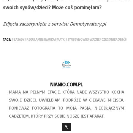
swoich synów/dzieci? Może coś pominęłam?
Zdjęcia zaczerpnięte z serwisu Demotywatory.pl
TAGS:
#ZASADY#REGULAMIN#NAUKA#MATKI#SYN#SYNOWIE#WAZNE#CZEGONIEROBIĆ#
NIANIO.COM.PL
MAMA NA PEŁNYM ETACIE, KTÓRA NADE WSZYSTKO KOCHA
SWOJE DZIECI. UWIELBIAM PODRÓŻE W CIEKAWE MIEJSCA.
PONIEWAŻ FOTOGRAFIA TO MOJA PASJA, NIEODŁĄCZNYM
GADŻETEM, KTÓRY PRZY SOBIE NOSZĘ JEST APARAT.