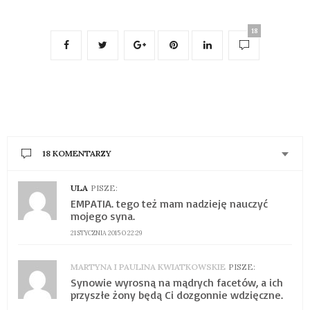
18
18 KOMENTARZY
ULA
PISZE:
EMPATIA. tego też mam nadzieję nauczyć
mojego syna.
21 STYCZNIA 2015 O 22:29
MARTYNA I PAULINA KWIATKOWSKIE
PISZE:
Synowie wyrosną na mądrych facetów, a ich
przyszłe żony będą Ci dozgonnie wdzięczne.