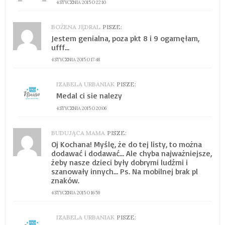
4 STYCZNIA 2015 O 22:10
BOŻENA JĘDRAL
PISZE:
Jestem genialna, poza pkt 8 i 9 ogarnęłam,
ufff…
4 STYCZNIA 2015 O 17:48
IZABELA URBANIAK
PISZE:
Medal ci sie nalezy
4 STYCZNIA 2015 O 20:06
BUDUJĄCA MAMA
PISZE:
Oj Kochana! Myślę, że do tej listy, to można
dodawać i dodawać… Ale chyba najważniejsze,
żeby nasze dzieci były dobrymi ludźmi i
szanowały innych… Ps. Na mobilnej brak pl
znaków.
4 STYCZNIA 2015 O 16:59
IZABELA URBANIAK
PISZE: