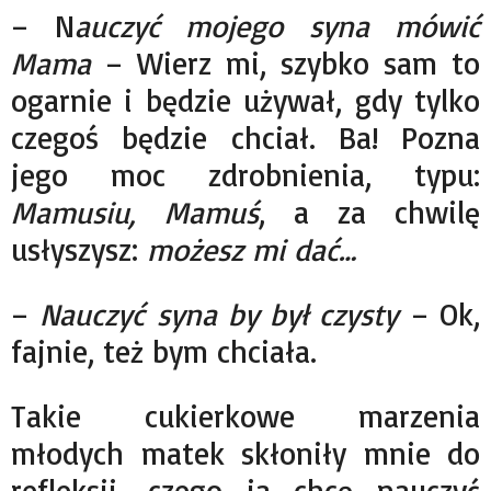
– N
auczyć mojego syna mówić
Mama
– Wierz mi, szybko sam to
ogarnie i będzie używał, gdy tylko
czegoś będzie chciał. Ba! Pozna
jego moc zdrobnienia, typu:
Mamusiu, Mamuś
, a za chwilę
usłyszysz:
możesz mi dać…
–
Nauczyć syna by był czysty
– Ok,
fajnie, też bym chciała.
Takie cukierkowe marzenia
młodych matek skłoniły mnie do
refleksji, czego ja chcę nauczyć