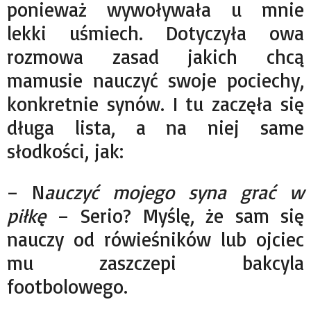
ponieważ wywoływała u mnie
lekki uśmiech. Dotyczyła owa
rozmowa zasad jakich chcą
mamusie nauczyć swoje pociechy,
konkretnie synów. I tu zaczęła się
długa lista, a na niej same
słodkości, jak:
– N
auczyć mojego syna grać w
piłkę
– Serio? Myślę, że sam się
nauczy od rówieśników lub ojciec
mu zaszczepi bakcyla
footbolowego.