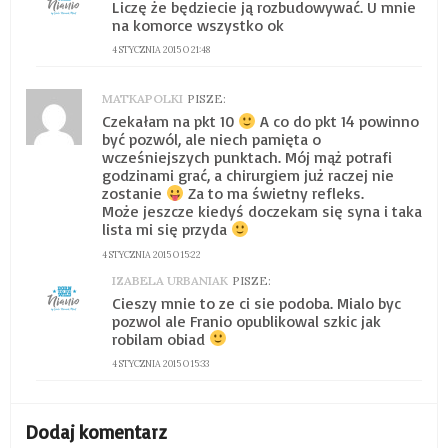
Liczę że będziecie ją rozbudowywać. U mnie
na komorce wszystko ok
4 STYCZNIA 2015 O 21:48
MATKAPOLKI
PISZE:
Czekałam na pkt 10
A co do pkt 14 powinno
być pozwól, ale niech pamięta o
wcześniejszych punktach. Mój mąż potrafi
godzinami grać, a chirurgiem już raczej nie
zostanie
Za to ma świetny refleks.
Może jeszcze kiedyś doczekam się syna i taka
lista mi się przyda
4 STYCZNIA 2015 O 15:22
IZABELA URBANIAK
PISZE:
Cieszy mnie to ze ci sie podoba. Mialo byc
pozwol ale Franio opublikowal szkic jak
robilam obiad
4 STYCZNIA 2015 O 15:33
Dodaj komentarz