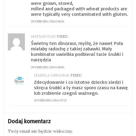
were grown, stored,
milled and packaged with wheat products are
were typically very contaminated with gluten.
28 WRZEŚNIA 2014 O 06:26
MATKAPOLKI
PISZE:
Świetny ten dinozaur, myślę, że nawet Pola
miałaby radochę z takiej zabawki. Mały
kombinator uwielbia podbierać tacie śrubki i
narzędzia
28 WRZEŚNIA 2014 O 06:00
IZABELA URBANIAK
PISZE:
Zdecydowanie i co istotne dziecko siedzi i
skręca śrubki a ty masz sporo czasu na kawę
lub zrobienie czegoś ważnego.
28 WRZEŚNIA 2014 O 07:32
Dodaj komentarz
Twój email nie będzie widoczny.