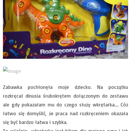
Zabawka pochłonęła moje dziecko. Na początku
rozkręcał dinusia śrubokrętem dołączonym do zestawu
ale gdy pokazałam mu do czego służy wkrętarka…. Cóż
łatwo się domyślić, że praca nad rozkręceniem okazała
się być bardzo łatwa i szybka.
To właśnie wkrętarka jest hitem dla mojego syna i jak