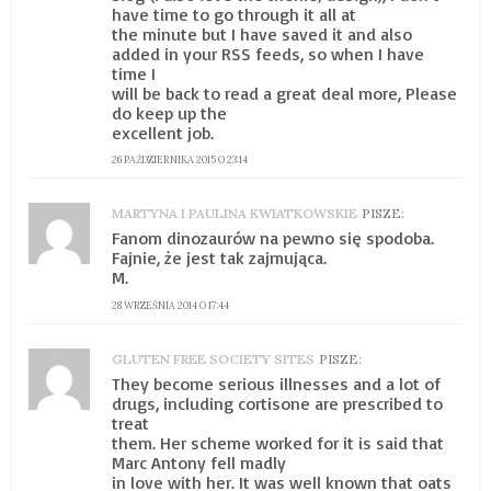
have time to go through it all at
the minute but I have saved it and also
added in your RSS feeds, so when I have
time I
will be back to read a great deal more, Please
do keep up the
excellent job.
26 PAŹDZIERNIKA 2015 O 23:14
MARTYNA I PAULINA KWIATKOWSKIE
PISZE:
Fanom dinozaurów na pewno się spodoba.
Fajnie, że jest tak zajmująca.
M.
28 WRZEŚNIA 2014 O 17:44
GLUTEN FREE SOCIETY SITES
PISZE:
They become serious illnesses and a lot of
drugs, including cortisone are prescribed to
treat
them. Her scheme worked for it is said that
Marc Antony fell madly
in love with her. It was well known that oats