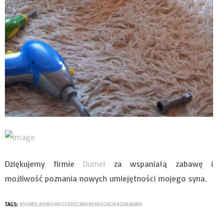
Dziękujemy firmie
Dumel
za wspaniałą zabawę i
możliwość poznania nowych umiejętności mojego syna.
TAGS:
#DUMEL#DINO#ROZKRECANY#DINOZAUR#ZABAWKA