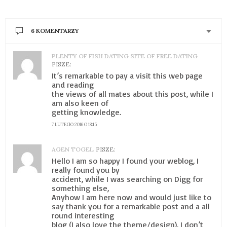
6 KOMENTARZY
PLENTY OF FISH DATING SITE OF FREE DATING
PISZE:
It’s remarkable to pay a visit this web page
and reading
the views of all mates about this post, while I
am also keen of
getting knowledge.
7 LUTEGO 2016 O 18:15
AGEN TOGEL
PISZE:
Hello I am so happy I found your weblog, I
really found you by
accident, while I was searching on Digg for
something else,
Anyhow I am here now and would just like to
say thank you for a remarkable post and a all
round interesting
blog (I also love the theme/design), I don’t