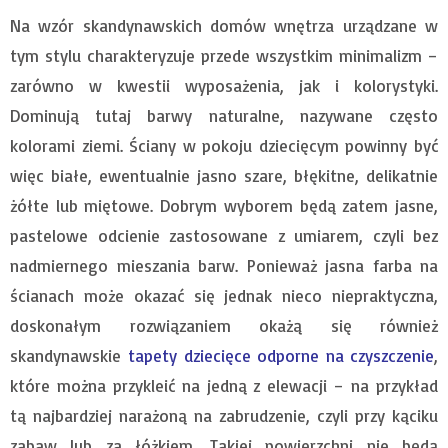
Na wzór skandynawskich domów wnętrza urządzane w
tym stylu charakteryzuje przede wszystkim minimalizm –
zarówno w kwestii wyposażenia, jak i kolorystyki.
Dominują tutaj barwy naturalne, nazywane często
kolorami ziemi. Ściany w pokoju dziecięcym powinny być
więc białe, ewentualnie jasno szare, błękitne, delikatnie
żółte lub miętowe. Dobrym wyborem będą zatem jasne,
pastelowe odcienie zastosowane z umiarem, czyli bez
nadmiernego mieszania barw. Ponieważ jasna farba na
ścianach może okazać się jednak nieco niepraktyczna,
doskonałym rozwiązaniem okażą się również
skandynawskie
tapety dziecięce odporne na czyszczenie
,
które można przykleić na jedną z elewacji – na przykład
tą najbardziej narażoną na zabrudzenie, czyli przy kąciku
zabaw lub za łóżkiem. Takiej powierzchni nie będą