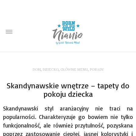
DOM
,
DZIECKO
,
GŁÓWNE MENU
,
PORADY
Skandynawskie wnętrze – tapety do
pokoju dziecka
Skandynawski styl aranżacyjny nie traci na
popularności. Charakteryzuje go bowiem nie tylko
funkcjonalność, ale również przytulność, pozyskana
poprzez zastosowanie ciepłej, jasnej kolorystyki i