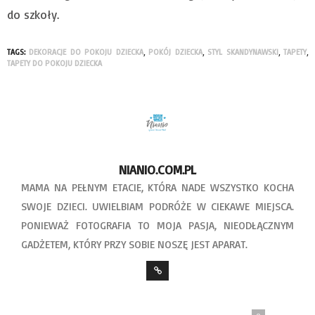
do szkoły.
TAGS:
DEKORACJE DO POKOJU DZIECKA
,
POKÓJ DZIECKA
,
STYL SKANDYNAWSKI
,
TAPETY
,
TAPETY DO POKOJU DZIECKA
NIANIO.COM.PL
MAMA NA PEŁNYM ETACIE, KTÓRA NADE WSZYSTKO KOCHA
SWOJE DZIECI. UWIELBIAM PODRÓŻE W CIEKAWE MIEJSCA.
PONIEWAŻ FOTOGRAFIA TO MOJA PASJA, NIEODŁĄCZNYM
GADŻETEM, KTÓRY PRZY SOBIE NOSZĘ JEST APARAT.