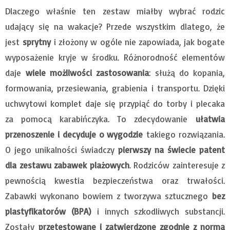
Dlaczego właśnie ten zestaw miałby wybrać rodzic
udający się na wakacje? Przede wszystkim dlatego, że
jest
sprytny
i złożony w ogóle nie zapowiada, jak bogate
wyposażenie kryje w środku. Różnorodność elementów
daje
wiele możliwości zastosowania
: służą do kopania,
formowania, przesiewania, grabienia i transportu. Dzięki
uchwytowi komplet daje się przypiąć do torby i plecaka
za pomocą karabińczyka. To zdecydowanie
ułatwia
przenoszenie i decyduje o wygodzie
takiego rozwiązania.
O jego unikalności świadczy
pierwszy na świecie patent
dla zestawu zabawek plażowych
. Rodziców zainteresuje z
pewnością kwestia bezpieczeństwa oraz trwałości.
Zabawki wykonano bowiem z tworzywa sztucznego
bez
plastyfikatorów (BPA)
i innych szkodliwych substancji.
Zostały
przetestowane i zatwierdzone zgodnie z normą