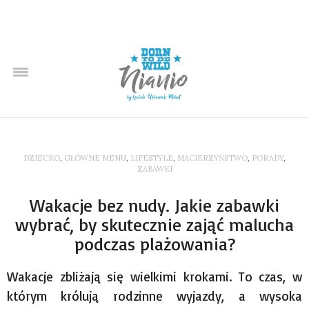
DZIECKO
,
GŁÓWNE MENU
,
LIFESTYLE
,
MACIERZYŃSTWO
,
PORADY
,
ZABAWKI
Wakacje bez nudy. Jakie zabawki
wybrać, by skutecznie zająć malucha
podczas plażowania?
Wakacje zbliżają się wielkimi krokami. To czas, w
którym królują rodzinne wyjazdy, a wysoka