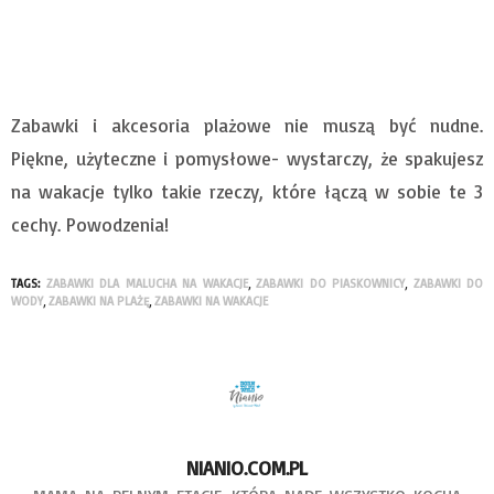
Zabawki i akcesoria plażowe nie muszą być nudne.
Piękne, użyteczne i pomysłowe- wystarczy, że spakujesz
na wakacje tylko takie rzeczy, które łączą w sobie te 3
cechy. Powodzenia!
TAGS:
ZABAWKI DLA MALUCHA NA WAKACJE
,
ZABAWKI DO PIASKOWNICY
,
ZABAWKI DO
WODY
,
ZABAWKI NA PLAŻĘ
,
ZABAWKI NA WAKACJE
NIANIO.COM.PL