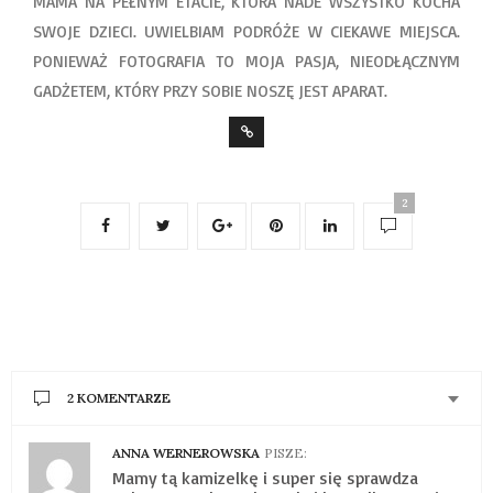
MAMA NA PEŁNYM ETACIE, KTÓRA NADE WSZYSTKO KOCHA
SWOJE DZIECI. UWIELBIAM PODRÓŻE W CIEKAWE MIEJSCA.
PONIEWAŻ FOTOGRAFIA TO MOJA PASJA, NIEODŁĄCZNYM
GADŻETEM, KTÓRY PRZY SOBIE NOSZĘ JEST APARAT.
2
2 KOMENTARZE
ANNA WERNEROWSKA
PISZE:
Mamy tą kamizelkę i super się sprawdza