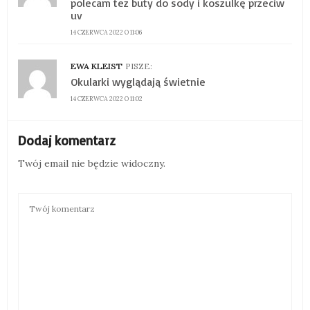
polecam tez buty do sody i koszulkę przeciw
uv
14 CZERWCA 2022 O 11:06
EWA KLEIST
PISZE:
Okularki wyglądają świetnie
14 CZERWCA 2022 O 11:02
Dodaj komentarz
Twój email nie będzie widoczny.