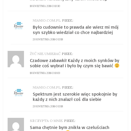
18 KWIETNIA 2016 O 10:30
NIANIO.COM.PL
PISZE:
Było cudownie to prawda ale wierz mi mój
syn szybko wiedział co chce najbardziej
20 KWIETNIA 2016 O 13:18
ŻYĆ NIE UMIERAĆ
PISZE:
Czadowe zabawki! Każdy z moich synków by
sobie coś wybrał i było by czym się bawić
18 KWIETNIA 2016 O 10:03
NIANIO.COM.PL
PISZE:
Spektrum jest szerokie więc spokojnie by
każdy z nich znalazł coś dla siebie
20 KWIETNIA 2016 O 13:18
SZCZYPTA O MNIE
PISZE:
Sama chętnie bym znikła w czeluściach