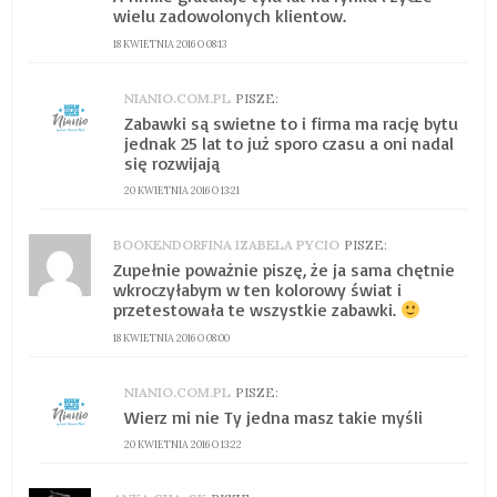
wielu zadowolonych klientow.
18 KWIETNIA 2016 O 08:13
NIANIO.COM.PL
PISZE:
Zabawki są swietne to i firma ma rację bytu
jednak 25 lat to już sporo czasu a oni nadal
się rozwijają
20 KWIETNIA 2016 O 13:21
BOOKENDORFINA IZABELA PYCIO
PISZE:
Zupełnie poważnie piszę, że ja sama chętnie
wkroczyłabym w ten kolorowy świat i
przetestowała te wszystkie zabawki.
18 KWIETNIA 2016 O 08:00
NIANIO.COM.PL
PISZE:
Wierz mi nie Ty jedna masz takie myśli
20 KWIETNIA 2016 O 13:22