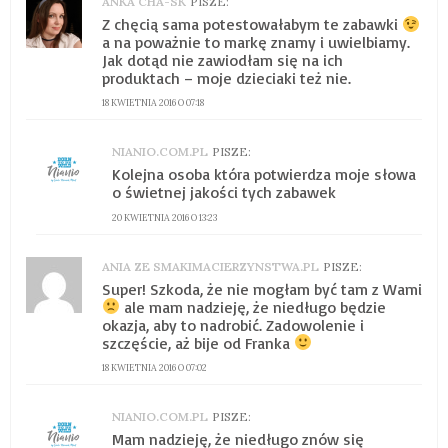
ANKA CHA-SK
PISZE:
Z chęcią sama potestowałabym te zabawki
a na poważnie to markę znamy i uwielbiamy.
Jak dotąd nie zawiodłam się na ich
produktach – moje dzieciaki też nie.
18 KWIETNIA 2016 O 07:18
NIANIO.COM.PL
PISZE:
Kolejna osoba która potwierdza moje słowa
o świetnej jakości tych zabawek
20 KWIETNIA 2016 O 13:23
ANIA ZE SMAKIMACIERZYNSTWA.PL
PISZE:
Super! Szkoda, że nie mogłam być tam z Wami
ale mam nadzieję, że niedługo będzie
okazja, aby to nadrobić. Zadowolenie i
szczęście, aż bije od Franka
18 KWIETNIA 2016 O 07:02
NIANIO.COM.PL
PISZE:
Mam nadzieję, że niedługo znów się