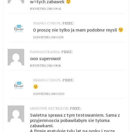
w=tych zabawek
18 KWIETNIA 2016 O 09:42
NIANIO.COM.PL
PISZE:
O proszę nie tylko ja mam podobne mysli
20 KWIETNIA 2016 O 13:19
PANNAOCEANNA
PISZE:
ooo superowo!
18 KWIETNIA 2016 O 08:46
NIANIO.COM.PL
PISZE:
20 KWIETNIA 2016 O 13:20
MINIOWE SZCZESCIE
PISZE:
Swietna sprawa z tym testowaniem. Sama z
przyjemnoscia pobawilabym sie tyloma
zabawkami.
A firmie gratuluje tylu lat na rynku i zycze