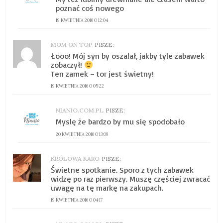
poznać coś nowego
19 KWIETNIA 2016 O 12:04
MOM ON TOP
PISZE:
Łooo! Mój syn by oszalał, jakby tyle zabawek
zobaczył!
Ten zamek – tor jest świetny!
19 KWIETNIA 2016 O 05:22
NIANIO.COM.PL
PISZE:
Myslę że bardzo by mu się spodobało
20 KWIETNIA 2016 O 13:09
KRÓLOWA KARO
PISZE:
Świetne spotkanie. Sporo z tych zabawek
widzę po raz pierwszy. Muszę częściej zwracać
uwagę na tę markę na zakupach.
19 KWIETNIA 2016 O 04:17