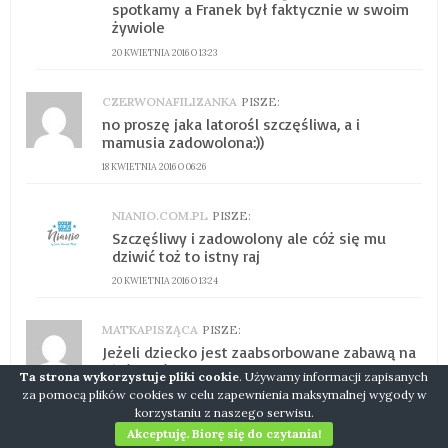
spotkamy a Franek był faktycznie w swoim
żywiole
20 KWIETNIA 2016 O 13:23
CZERWONAFILIZANKA
PISZE:
no proszę jaka latorośl szczęśliwa, a i
mamusia zadowolona:))
18 KWIETNIA 2016 O 06:26
NIANIO.COM.PL
PISZE:
Szczęśliwy i zadowolony ale cóż się mu
dziwić toż to istny raj
20 KWIETNIA 2016 O 13:24
MATKAPISZĄCA
PISZE:
Jeżeli dziecko jest zaabsorbowane zabawą na
dłużej niż 5 minut i po godzinie nadal się nią
Ta strona wykorzystuje pliki cookie
. Używamy informacji zapisanych
bawi i odkrywa zabawkę na inne sposoby za
za pomocą plików cookies w celu zapewnienia maksymalnej wygody w
każdym razem – to najlepsza rekomendacja
korzystaniu z naszego serwisu.
jaką może dostać rodzic
Akceptuję. Biorę się do czytania!