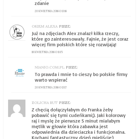
zdanie
20 KWIETNIA 2016 O 13:16
OKIEM ALEXA
PISZE:
Już na zdjęciach Alex znalazł kilka rzeczy,
które go zainteresowały. Fajnie, że jest coraz
więcej firm polskich które się rozwijają!
18 KWIETNIA 2016 O 11:15
NIANIO.COM.PL
PISZE:
To prawda i mnie to cieszy bo polskie firmy
warto wspierać
20 KWIETNIA 2016 O 13:17
ZOLICHA RUT
PISZE:
Z chęcią dołączyłabym do Franka żeby
pobawić się tymi cudeńkami;). Jaki kolorowy
raj i myslę że pierwsze 5 minut miałabym
mętlik w głowie która zabawka jest
odpowiednia dla dzieciaczka i funkcjonalna.
Kochani fantastyczny dzień mieliście;)