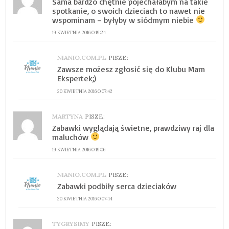
Sama bardzo chętnie pojechałabym na takie
spotkanie, o swoich dzieciach to nawet nie
wspominam – byłyby w siódmym niebie
19 KWIETNIA 2016 O 19:24
NIANIO.COM.PL
PISZE:
Zawsze możesz zgłosić się do Klubu Mam
Ekspertek;)
20 KWIETNIA 2016 O 07:42
MARTYNA
PISZE:
Zabawki wyglądają świetne, prawdziwy raj dla
maluchów
19 KWIETNIA 2016 O 19:06
NIANIO.COM.PL
PISZE:
Zabawki podbiły serca dzieciaków
20 KWIETNIA 2016 O 07:44
TYGRYSIMY
PISZE: