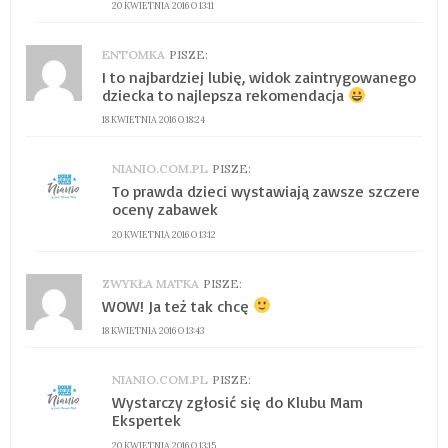
20 KWIETNIA 2016 O 13:11
ENTOMKA
PISZE:
I to najbardziej lubię, widok zaintrygowanego
dziecka to najlepsza rekomendacja
18 KWIETNIA 2016 O 18:24
NIANIO.COM.PL
PISZE:
To prawda dzieci wystawiają zawsze szczere
oceny zabawek
20 KWIETNIA 2016 O 13:12
ZWYKŁA MATKA
PISZE:
WOW! Ja też tak chcę
18 KWIETNIA 2016 O 13:43
NIANIO.COM.PL
PISZE:
Wystarczy zgłosić się do Klubu Mam
Ekspertek
20 KWIETNIA 2016 O 13:15