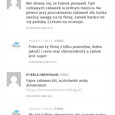
Nie dziwię się, że Franek przepadł. Tyle
ciekawych zabawek w jednym miejscu. Na
pewno przy poszukiwaniu zabawek dla Synka
zwrócę uwagę na tę firmę. Zamek bardzo mi
się podoba. Czekam na recenzje.
19 KWIETNIA 2016 O 12:23
NIANIO.COM.PL
PISZE:
Polecam tę firmę z kilku powodów, dobra
jakość i cena oraz różnorodność a zamek
jest super
20 KWIETNIA 2016 O 07:45
PUZZLE DREWNIANE
PISZE:
Fajne zabaweczki, aczkolwiek wolę
drewniane!
http://mamawobcasach.blog.pl/
19 KWIETNIA 2016 O 11:52
NIANIO.COM.PL
PISZE:
My też lubimy drewniane ale czasem warto