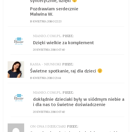
syntetycznie, dzięki
Pozdrawiam serdecznie
Malwina W.
19 KWIETNIA 2016 O 22:23
NIANIO.COM.PL
PISZE:
Dzięki wielkie za komplement
20 KWIETNIA 2016 O 07:40
KASIA - NIUNIOKI
PISZE:
Świetne spotkanie, raj dla dzieci
19 KWIETNIA 2016 O 21:44
NIANIO.COM.PL
PISZE:
dokłądnie dzieciaki były w siódmym niebie a
i dla nas to świetne doświadczenie
20 KWIETNIA 2016 O 07:40
ON ONA I DZIECIAKI
PISZE: