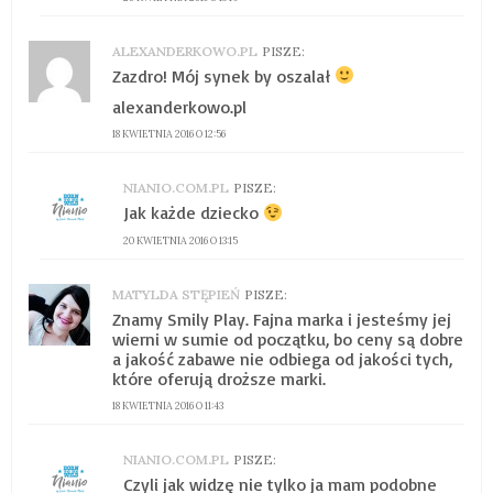
ALEXANDERKOWO.PL
PISZE:
Zazdro! Mój synek by oszalał
alexanderkowo.pl
18 KWIETNIA 2016 O 12:56
NIANIO.COM.PL
PISZE:
Jak każde dziecko
20 KWIETNIA 2016 O 13:15
MATYLDA STĘPIEŃ
PISZE:
Znamy Smily Play. Fajna marka i jesteśmy jej
wierni w sumie od początku, bo ceny są dobre
a jakość zabawe nie odbiega od jakości tych,
które oferują droższe marki.
18 KWIETNIA 2016 O 11:43
NIANIO.COM.PL
PISZE:
Czyli jak widzę nie tylko ja mam podobne