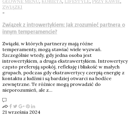
GŁÓWNE MENU
,
KOBIETA
,
LIFESTYLE
,
PRZY KAWIE
,
ZWIĄZKI
-
Związek z introwertykiem: Jak zrozumieć partnera o
innym temperamencie?
Związki, w których partnerzy mają różne
temperamenty, mogą stawiać wiele wyzwań.
Szczególnie wtedy, gdy jedna osoba jest
introwertykiem, a druga ekstrawertykiem. Introwertycy
często preferują spokój, refleksję i bliskość w małych
grupach, podczas gdy ekstrawertycy czerpią energię z
kontaktu z ludźmi i są bardziej otwarci na bodźce
zewnętrzne. Te różnice mogą prowadzić do
nieporozumień, ale z…
21 września 2024