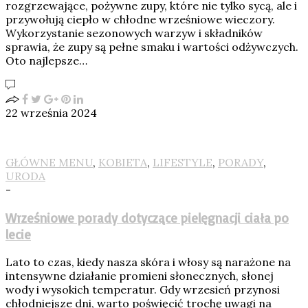
rozgrzewające, pożywne zupy, które nie tylko sycą, ale i
przywołują ciepło w chłodne wrześniowe wieczory.
Wykorzystanie sezonowych warzyw i składników
sprawia, że zupy są pełne smaku i wartości odżywczych.
Oto najlepsze…
22 września 2024
GŁÓWNE MENU
,
KOBIETA
,
LIFESTYLE
,
PORADY
,
URODA
-
Wrześniowe porady dotyczące pielęgnacji ciała po
lecie
Lato to czas, kiedy nasza skóra i włosy są narażone na
intensywne działanie promieni słonecznych, słonej
wody i wysokich temperatur. Gdy wrzesień przynosi
chłodniejsze dni, warto poświęcić trochę uwagi na