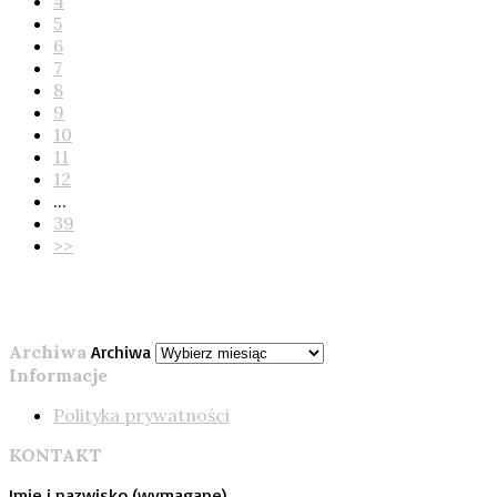
4
5
6
7
8
9
10
11
12
...
39
>>
Archiwa
Archiwa
Informacje
Polityka prywatności
KONTAKT
Imię i nazwisko (wymagane)