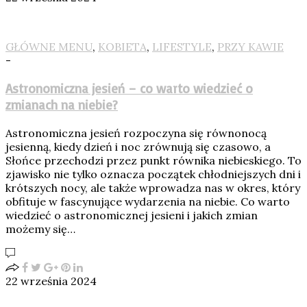
GŁÓWNE MENU
,
KOBIETA
,
LIFESTYLE
,
PRZY KAWIE
-
Astronomiczna jesień – co warto wiedzieć o
zmianach na niebie?
Astronomiczna jesień rozpoczyna się równonocą
jesienną, kiedy dzień i noc zrównują się czasowo, a
Słońce przechodzi przez punkt równika niebieskiego. To
zjawisko nie tylko oznacza początek chłodniejszych dni i
krótszych nocy, ale także wprowadza nas w okres, który
obfituje w fascynujące wydarzenia na niebie. Co warto
wiedzieć o astronomicznej jesieni i jakich zmian
możemy się…
22 września 2024