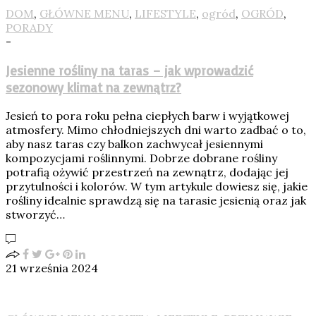
DOM
,
GŁÓWNE MENU
,
LIFESTYLE
,
ogród
,
OGRÓD
,
PORADY
-
Jesienne rośliny na taras – jak wprowadzić
sezonowy klimat na zewnątrz?
Jesień to pora roku pełna ciepłych barw i wyjątkowej
atmosfery. Mimo chłodniejszych dni warto zadbać o to,
aby nasz taras czy balkon zachwycał jesiennymi
kompozycjami roślinnymi. Dobrze dobrane rośliny
potrafią ożywić przestrzeń na zewnątrz, dodając jej
przytulności i kolorów. W tym artykule dowiesz się, jakie
rośliny idealnie sprawdzą się na tarasie jesienią oraz jak
stworzyć…
21 września 2024