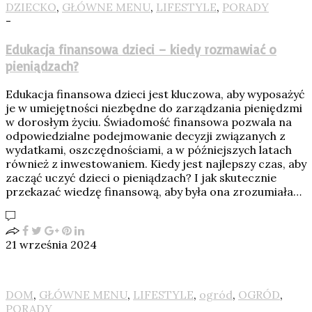
DZIECKO
,
GŁÓWNE MENU
,
LIFESTYLE
,
PORADY
-
Edukacja finansowa dzieci – kiedy rozmawiać o
pieniądzach?
Edukacja finansowa dzieci jest kluczowa, aby wyposażyć
je w umiejętności niezbędne do zarządzania pieniędzmi
w dorosłym życiu. Świadomość finansowa pozwala na
odpowiedzialne podejmowanie decyzji związanych z
wydatkami, oszczędnościami, a w późniejszych latach
również z inwestowaniem. Kiedy jest najlepszy czas, aby
zacząć uczyć dzieci o pieniądzach? I jak skutecznie
przekazać wiedzę finansową, aby była ona zrozumiała…
21 września 2024
DOM
,
GŁÓWNE MENU
,
LIFESTYLE
,
ogród
,
OGRÓD
,
PORADY