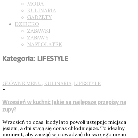
MODA
KULINARIA
GADŻETY
DZIECKO
ZABAWKI
ZABAWY
NASTOLATEK
Kategoria: LIFESTYLE
GŁÓWNE MENU
,
KULINARIA
,
LIFESTYLE
-
Wrzesień w kuchni: Jakie są najlepsze przepisy na
zupy?
Wrzesień to czas, kiedy lato powoli ustępuje miejsca
jesieni, a dni stają się coraz chłodniejsze. To idealny
moment, aby zacząć wprowadzać do swojego menu