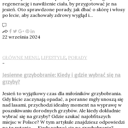
regenerację i nawilżenie ciała, by przygotować je na
jesień. Oto sprawdzone porady, jak dbać o skórę i włosy
po lecie, aby zachowały zdrowy wygląd i…
22 września 2024
GŁÓWNE MENU
,
LIFESTYLE
,
PORADY
-
Jesienne grzybobranie: Kiedy i gdzie wybrać się na
grzyby?
Jesień to wyjątkowy czas dla miłośników grzybobrania.
Gdy liście zaczynają opadać, a poranne mgły unoszą się
nad lasami, przychodzi idealny moment na wyprawę w
poszukiwaniu dorodnych grzybów. Ale kiedy dokładnie
wybrać się na grzyby? Gdzie szukać najobfitszych
miejsc w Polsce? W tym artykule znajdziesz odpowiedzi
na te pytania. Kiedy wybrać się na grzybobranie?…