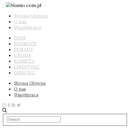
×
Strona Główna
O nas
Współpraca
DOM
PODRÓŻE
PORADY
URODA
KOBIETA
LIFESTYLE
DZIECKO
Strona Główna
O nas
Współpraca