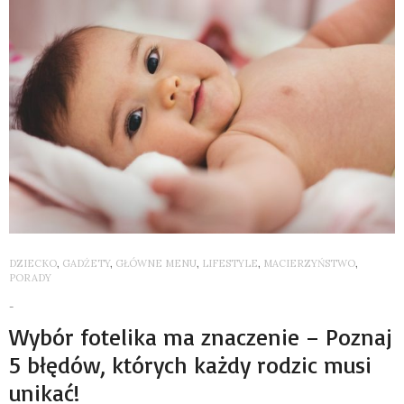
DZIECKO
,
GADŻETY
,
GŁÓWNE MENU
,
LIFESTYLE
,
MACIERZYŃSTWO
,
PORADY
-
Wybór fotelika ma znaczenie – Poznaj
5 błędów, których każdy rodzic musi
unikać!