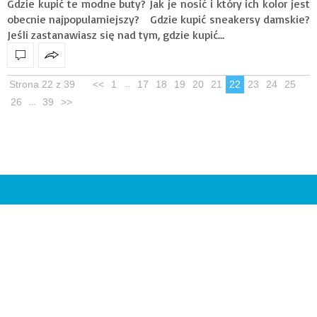
Gdzie kupić te modne buty? Jak je nosić i który ich kolor jest
obecnie najpopularniejszy? Gdzie kupić sneakersy damskie?
Jeśli zastanawiasz się nad tym, gdzie kupić…
Strona 22 z 39
<<
1
17
18
19
20
21
22
23
24
25
...
26
39
>>
...