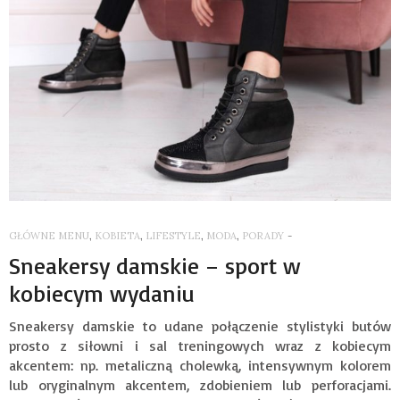
GŁÓWNE MENU
,
KOBIETA
,
LIFESTYLE
,
MODA
,
PORADY
-
Sneakersy damskie – sport w
kobiecym wydaniu
Sneakersy damskie to udane połączenie stylistyki butów
prosto z siłowni i sal treningowych wraz z kobiecym
akcentem: np. metaliczną cholewką, intensywnym kolorem
lub oryginalnym akcentem, zdobieniem lub perforacjami.