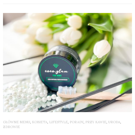
GŁÓWNE MENU
,
KOBIETA
,
LIFESTYLE
,
PORADY
,
PRZY KAWIE
,
URODA
,
ZDROWIE