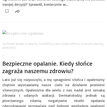
swojej decyzji? Sprawdź, koniecznie w…
GŁÓWNE MENU
,
KOBIETA
,
LIFESTYLE
,
MACIERZYŃSTWO
,
PORADY
,
URODA
,
ZDROWIE
-
Bezpieczne opalanie. Kiedy słońce
zagraża naszemu zdrowiu?
Lato już się rozpoczęło, a my spragnieni słońca i opalenizny
chętnie wystawiamy nasze ciało na działanie promieni
słonecznych. Opalenizna dla wielu z nas nadal jest oznaką
zdrowia i udanych wakacji. Dermatolodzy jednak są
przeciwnego zdania, negatywne skutki opalania
zdecydowanie przeważają nad ładnym wyglądem opalonej