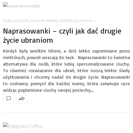
DOM
,
GADŻETY
,
GŁÓWNE MENU
,
LIFESTYLE
,
PORADY
-
Naprasowanki – czyli jak dać drugie
życie ubraniom
Kiedyś były wielkim hitem, a dziś lekko zapomniane przez
niektórych, powoli wracają do łask. Naprasowanki to świetna
alternatywa dla osób, które lubią spersonalizowane ciuchy.
To również rozwiazanie dla ubrań, które noszą lekkie ślady
użytkowania i chcemy nadać im drugie życie. Naprasowanki
to cudowny pomysł dla każdej mamy, która załamuje ręce
widząc poplamione ciuchy swojej pociechy,…