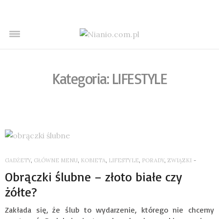
Kategoria: LIFESTYLE
GADŻETY
,
GŁÓWNE MENU
,
KOBIETA
,
LIFESTYLE
,
PORADY
,
ZWIĄZKI
-
Obrączki ślubne – złoto białe czy
żółte?
Zakłada się, że ślub to wydarzenie, którego nie chcemy