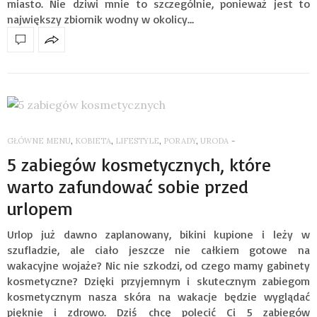
miasto. Nie dziwi mnie to szczególnie, ponieważ jest to
największy zbiornik wodny w okolicy…
GŁÓWNE MENU
,
KOBIETA
,
LIFESTYLE
,
PORADY
,
URODA
-
5 zabiegów kosmetycznych, które
warto zafundować sobie przed
urlopem
Urlop już dawno zaplanowany, bikini kupione i leży w
szufladzie, ale ciało jeszcze nie całkiem gotowe na
wakacyjne wojaże? Nic nie szkodzi, od czego mamy gabinety
kosmetyczne? Dzięki przyjemnym i skutecznym zabiegom
kosmetycznym nasza skóra na wakacje będzie wyglądać
pięknie i zdrowo. Dziś chcę polecić Ci 5 zabiegów