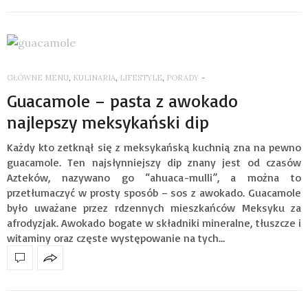
GŁÓWNE MENU
,
KULINARIA
,
LIFESTYLE
,
PORADY
-
Guacamole – pasta z awokado
najlepszy meksykański dip
Każdy kto zetknął się z meksykańską kuchnią zna na pewno
guacamole. Ten najsłynniejszy dip znany jest od czasów
Azteków, nazywano go “ahuaca-mulli”, a można to
przetłumaczyć w prosty sposób – sos z awokado. Guacamole
było uważane przez rdzennych mieszkańców Meksyku za
afrodyzjak. Awokado bogate w składniki mineralne, tłuszcze i
witaminy oraz częste występowanie na tych…