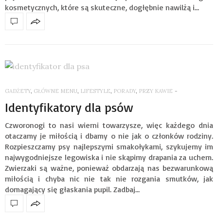
kosmetycznych, które są skuteczne, dogłębnie nawilżą i…
GADŻETY
,
GŁÓWNE MENU
,
LIFESTYLE
,
PORADY
,
PRZY KAWIE
-
Identyfikatory dla psów
Czworonogi to nasi wierni towarzysze, więc każdego dnia
otaczamy je miłością i dbamy o nie jak o członków rodziny.
Rozpieszczamy psy najlepszymi smakołykami, szykujemy im
najwygodniejsze legowiska i nie skąpimy drapania za uchem.
Zwierzaki są ważne, ponieważ obdarzają nas bezwarunkową
miłością i chyba nic nie tak nie rozgania smutków, jak
domagający się głaskania pupil. Zadbaj…