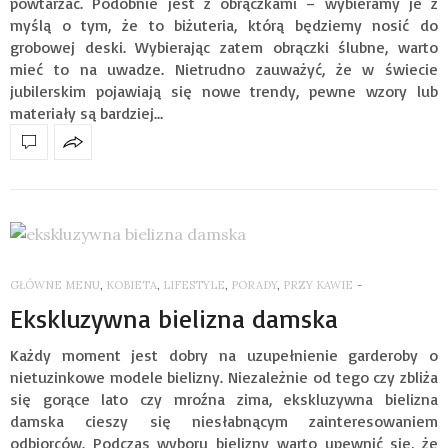
powtarzać. Podobnie jest z obrączkami – wybieramy je z
myślą o tym, że to biżuteria, którą będziemy nosić do
grobowej deski. Wybierając zatem obrączki ślubne, warto
mieć to na uwadze. Nietrudno zauważyć, że w świecie
jubilerskim pojawiają się nowe trendy, pewne wzory lub
materiały są bardziej…
GŁÓWNE MENU
,
KOBIETA
,
LIFESTYLE
,
PORADY
,
PRZY KAWIE
-
Ekskluzywna bielizna damska
Każdy moment jest dobry na uzupełnienie garderoby o
nietuzinkowe modele bielizny. Niezależnie od tego czy zbliża
się gorące lato czy mroźna zima, ekskluzywna bielizna
damska cieszy się niesłabnącym zainteresowaniem
odbiorców. Podczas wyboru bielizny warto upewnić się, że