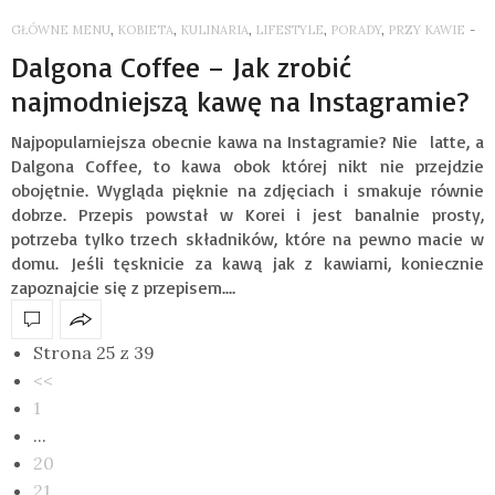
GŁÓWNE MENU
,
KOBIETA
,
KULINARIA
,
LIFESTYLE
,
PORADY
,
PRZY KAWIE
-
Dalgona Coffee – Jak zrobić
najmodniejszą kawę na Instagramie?
Najpopularniejsza obecnie kawa na Instagramie? Nie latte, a
Dalgona Coffee, to kawa obok której nikt nie przejdzie
obojętnie. Wygląda pięknie na zdjęciach i smakuje równie
dobrze. Przepis powstał w Korei i jest banalnie prosty,
potrzeba tylko trzech składników, które na pewno macie w
domu. Jeśli tęsknicie za kawą jak z kawiarni, koniecznie
zapoznajcie się z przepisem.…
Strona 25 z 39
<<
1
...
20
21